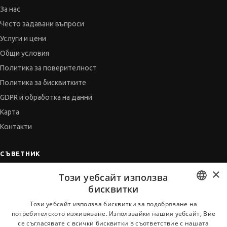
За нас
Често задавани въпроси
Услуги и цени
Общи условия
Политика за поверителност
Политика за бисквитките
GDPR и обработка на данни
Карта
Контакти
СЪВЕТНИК
×
Автобиографията
Този уебсайт използва
Мотивационното писмо
бисквитки
Интервю за работа
BULGARIAN
Този уебсайт използва бисквитки за подобряване на
потребителското изживяване. Използвайки нашия уебсайт, Вие
Когато получим оферта
ENGLISH
се съгласявате с всички бисквитки в съответствие с нашата