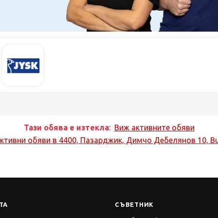
Тази обява е изтекла
:
Виж активните обяви
ктивни обяви в
4400, Пазарджик, Димчо Дебелянов 10, Bu
ТА
СЪВЕТНИК