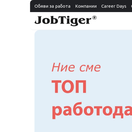
Обяви за работа
Компании
Career Days