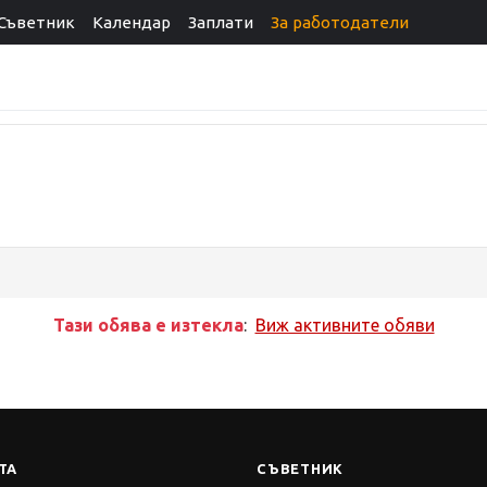
Съветник
Календар
Заплати
За работодатели
Тази обява е изтекла
:
Виж активните обяви
ТА
СЪВЕТНИК