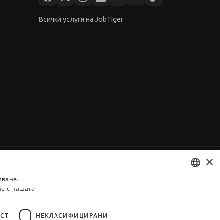
Всички услуги на JobTiger
×
яване.
ие с нашата
BULGARIAN
ENGLISH
СТ
НЕКЛАСИФИЦИРАНИ