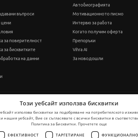
Автобиографията
адавани въпроси
Мотивационното писмо
и цени
Интервю за работа
словия
Когато получим оферта
а за поверителност
Препоръки
а за бисквитките
Vihra AI
обработка на данни
За новодошли
ти
Този уебсайт използва бисквитки
уебсайт използва бисквитки за подобряване на потребителското изжив
и нашия уебсайт, Вие се съгласявате с всички бисквитки в съответств
Политика за Бисквитки.
Прочетете още
ЕФЕКТИВНОСТ
ТАРГЕТИРАНЕ
ФУНКЦИОНАЛНО