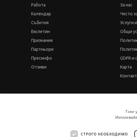
Работа
За нас
Календар
Често з
Събития
Услуги 
Бюлетин
Общи у
Признание
Политик
Партньори
Политик
Пресинфо
GDPR и 
Отзиви
Карта
Контак
© 2000-2026 JobTiger. Всички права запазени.
Този 
Използвайк
СТРОГО НЕОБХОДИМО