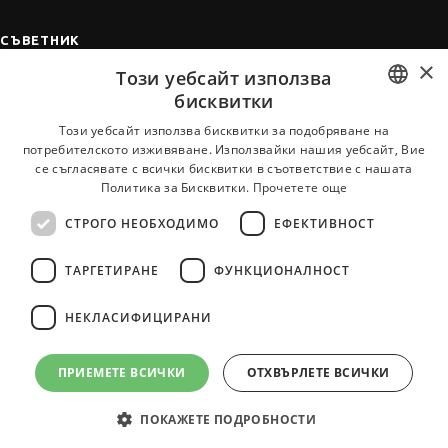
СЪВЕТНИК
×
Автобиографията
Този уебсайт използва
бисквитки
Мотивационното писмо
Интервю за работа
BULGARIAN
Този уебсайт използва бисквитки за подобряване на
потребителското изживяване. Използвайки нашия уебсайт, Вие
Когато получим оферта
ENGLISH
се съгласявате с всички бисквитки в съответствие с нашата
Препоръки
Политика за Бисквитки.
Прочетете още
Vihra AI
СТРОГО НЕОБХОДИМО
ЕФЕКТИВНОСТ
За новодошли
ТАРГЕТИРАНЕ
ФУНКЦИОНАЛНОСТ
НЕКЛАСИФИЦИРАНИ
Всички услуги на JobTiger
ПРИЕМЕТЕ ВСИЧКИ
ОТХВЪРЛЕТЕ ВСИЧКИ
© 2000-2026 JobTiger. Всички права запазени.
ПОКАЖЕТЕ ПОДРОБНОСТИ