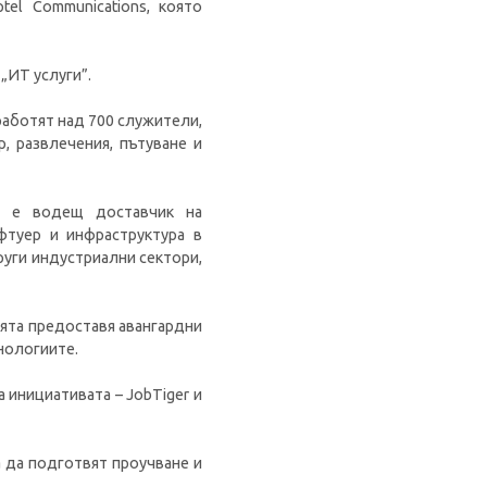
el Communications, която
 „ИТ услуги”.
 работят над 700 служители,
, развлечения, пътуване и
та е водещ доставчик на
фтуер и инфраструктура в
уги индустриални сектори,
ията предоставя авангардни
нологиите.
инициативата – JobTiger и
а да подготвят проучване и