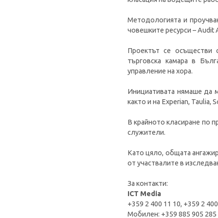
Методологията и проучван
човешките ресурси – Audit A
Проектът се осъществи с
търговска камара в Бълг
управление на хора.
Инициативата нямаше да мо
както и на Experian, Taulia, 
В крайното класиране по п
служители.
Като цяло, общата ангажир
от участвалите в изследва
За контакти:
ICT Media
+359 2 400 11 10, +359 2
Мобилен: +359 885 90