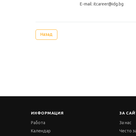
E-mail: itcareer@idg.
Назад
ИНФОРМАЦИЯ
ЗА САЙ
Работа
За нас
Календар
Често з
Събития
Услуги 
Бюлетин
Общи у
Признание
Политик