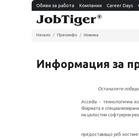
Обяви за работа
Компании
Career Days
Начало
Пресинфо
Новина
Информация за пр
Останалите победит
Accedia - технологична 
Фирмата е специализирана 
на цялостни софтуерни реш
предоставящо уеб хостинг 