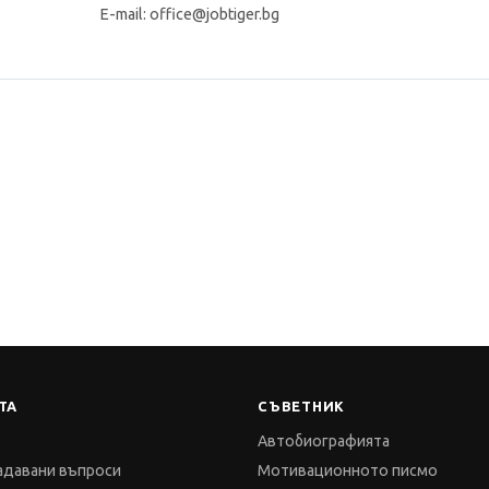
bg E-mail: office@jobtiger.bg
ТА
СЪВЕТНИК
Автобиографията
адавани въпроси
Мотивационното писмо
и цени
Интервю за работа
словия
Когато получим оферта
а за поверителност
Препоръки