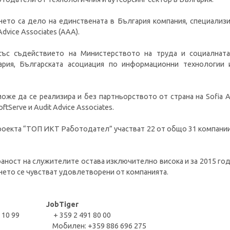
ето са дело на единствената в България компания, специализи
dvice Associates (AAA).
ъс съдействието на Министерството на труда и социалната
ария, Българската асоциация по информационни технологии 
же да се реализира и без партньорството от страна на Sofia Airp
SoftServe и Audit Advice Associates.
роекта “ТОП ИКТ Работодател” участват 22 от общо 31 компании,
аност на служителите остава изключително висока и за 2015 год
нето се чувстват удовлетворени от компанията.
JobTiger
 400 10 99 + 359 2 491 80 00
5 285 Мобилен: +359 886 696 275