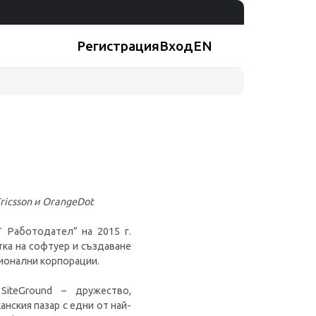
Регистрация
Вход
EN
ricsson и OrangeDot
 Работодател” на 2015 г.
тка на софтуер и създаване
ционални корпорации.
SiteGround – дружество,
нския пазар с едни от най-