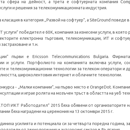
та сфера на дейност, а трета е софтуерната компания Compt
слуги и решения за телекомуникационната индустрия.
а класация в категория „Развой на софтуер”, а SiteGround поведе в
Т услуги” победител е 60K, компания за изнесени услуги, в която
кторите електронна търговия, телекомуникации, ИТ и софтуер
застраховане и т.н.
ции” първи е Ericsson Telecommunications Bulgaria. Фирма
ии и услуги. Портфолиото на компанията включва услуги, со
те и телекомуникационни технологии за телеком оператори и др
илността, широколентовия интернет и облачните технологии.
конкурса - „Малки компании”, на първо място е OrangeDot. Компан
нсултации и играе ролята на мозъчен тръст в областта на уеб тех
„ТОП ИКТ Работодател” 2015 бяха обявени от организаторите на 
ании бяха наградени на церемония на 13 октомври 2015 г.
иниха усилията и потенциала си за четвърта поредна година, з
тодатели от технологичния и аутсорсинг сектор в България.