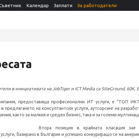
Съветник
Календар
Заплати
За работодатели
есата
ели в инициативата на JobTiger и ICT Media са SiteGround, 60K, E
компания, предоставяща професионални ИТ услуги, е “ТОП ИКТ
в предлагането на консултантски услуги, аутсорсинг на разрабо
ения, както за малкия и среден бизнес, така и за големи мултина
Втора позиция в крайната класация зае 
услуги, базирано в България и успешно конкуриращо се на америка