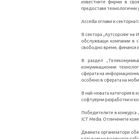
известните фирми в своя
предоставя технологични у
Accedia оглави и секторнат
В сектора „Аутсорсинг на И
обслужващи компании в се
свободно време, финанси и 
В раздел „Телекомуника
комуникационни технолог
сферата на информационни
особено в сферата на моб
В най-новата категория в 
софтуерни разработки и ко
Победителите в конкурса 
ICT Media. Отличените комп
Двамата организатори обед
класация на водещите рабо