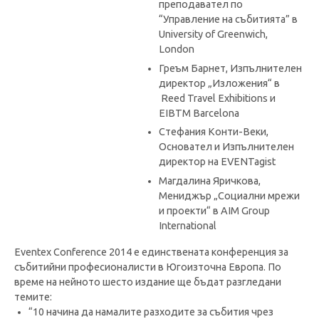
преподавател по
“Управление на събитията” в
University of Greenwich,
London
Греъм Барнет, Изпълнителен
директор „Изложения“ в
Reed Travel Exhibitions и
EIBTM Barcelona
Стефания Конти-Веки,
Основател и Изпълнителен
директор на EVENTagist
Магдалина Яричкова,
Мениджър „Социални мрежи
и проекти“ в AIM Group
International
Eventex Conference 2014 е единствената конференция за
събитийни професионалисти в Югоизточна Европа. По
време на нейното шесто издание ще бъдат разгледани
темите:
“10 начина да намалите разходите за събития чрез