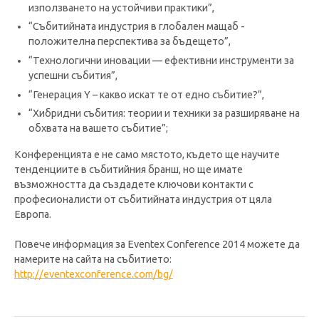
използването на устойчиви практики”,
“Събитийната индустрия в глобален мащаб -
положителна перспектива за бъдещето”,
“Технологични иновации — ефективни инструменти за
успешни събития”,
“Генерация Y – какво искат те от едно събитие?”,
“Хибридни събития: теории и техники за разширяване на
обхвата на вашето събитие”;
Конференцията е не само мястото, където ще научите
тенденциите в събитийния бранш, но ще имате
възможността да създадете ключови контакти с
професионалисти от събитийната индустрия от цяла
Европа.
Повече информация за Eventex Conference 2014 можете да
намерите на сайта на събитието:
http://eventexconference.com/bg/