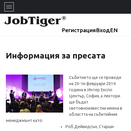
Регистрация
Вход
EN
Информация за пресата
Събитието ще се проведе
на 20-ти февруари 2014
година в Интер Експо
Център, София, а лектори
ще бъдат
световноизвестни имена в
областта на събитийния
мениджмънт като:
Роб Дейвидсън, Старши