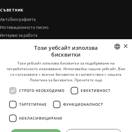
СЪВЕТНИК
Автобиографията
Мотивационното писмо
Интервю за работа
Когато получим оферта
×
Този уебсайт използва
Препоръки
бисквитки
Vihra AI
BULGARIAN
Този уебсайт използва бисквитки за подобряване на
За новодошли
потребителското изживяване. Използвайки нашия уебсайт, Вие
ENGLISH
се съгласявате с всички бисквитки в съответствие с нашата
Политика за Бисквитки.
Прочетете още
СТРОГО НЕОБХОДИМО
ЕФЕКТИВНОСТ
Всички услуги на JobTiger
ТАРГЕТИРАНЕ
ФУНКЦИОНАЛНОСТ
НЕКЛАСИФИЦИРАНИ
© 2000-2026 JobTiger. Всички права запазени.