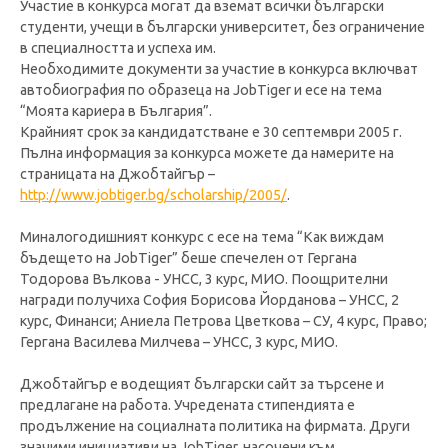
Участие в конкурса могат да вземат всички български
студенти, учещи в български университет, без ограничение
в специалността и успеха им.
Необходимите документи за участие в конкурса включват
автобиография по образеца на JobTiger и есе на тема
“Моята кариера в България”.
Крайният срок за кандидатстване е 30 септември 2005 г.
Пълна информация за конкурса можете да намерите на
страницата на Джобтайгър –
http://www.jobtiger.bg/scholarship/2005/
.
Миналогодишният конкурс с есе на тема “Как виждам
бъдещето на JobTiger” беше спечелен от Гергана
Тодорова Вълкова - УНСС, 3 курс, МИО. Поощрителни
награди получиха София Борисова Йорданова – УНСС, 2
курс, Финанси; Аниела Петрова Цветкова – СУ, 4 курс, Право;
Гергана Василева Милчева – УНСС, 3 курс, МИО.
Джобтайгър е водещият български сайт за търсене и
предлагане на работа. Учредената стипендията е
продължение на социалната политика на фирмата. Други
значими инициативи на JobTiger, насочени към