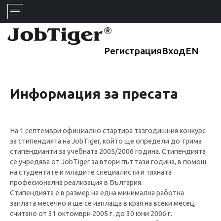
Регистрация
Вход
EN
Информация за пресата
На 1 септември официално стартира тазгодишния конкурс
за стипендията на JobTiger, който ще определи до трима
стипендианти за учебната 2005/2006 година. Стипендията
се учредява от JobTiger за втори път тази година, в помощ
на студентите и младите специалисти и тяхната
професионална реализация в България.
Стипендията е в размер на една минимална работна
заплата месечно и ще се изплаща в края на всеки месец,
считано от 31 октомври 2005 г. до 30 юни 2006 г.