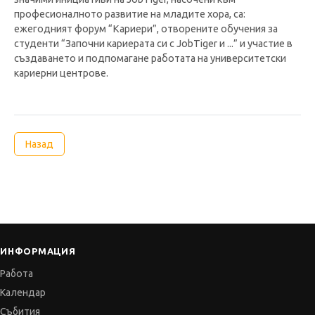
професионалното развитие на младите хора, са:
ежегодният форум “Кариери”, отворените обучения за
студенти “Започни кариерата си с JobTiger и ...” и участие в
създаването и подпомагане работата на университетски
кариерни центрове.
Назад
ИНФОРМАЦИЯ
Работа
Календар
Събития