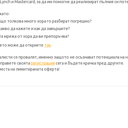
Lynch и Mastercard, за да им помогне да реализират пълния си пот
като:
защо толкова много хора го разбират погрешно?
какво да кажете и как да завършите?
а мрежа от хора да ви препоръчва?
ието може да откриете
тук
.
исти се провалят, именно защото не осъзнават потенциала на н
аправете своята
регистрация
сега и бъдете крачка пред другите.
места на лимитираната оферта!