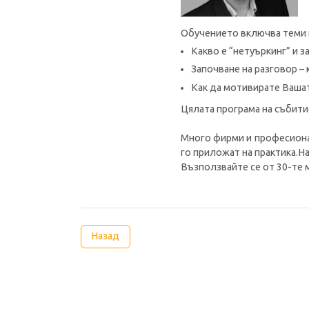
Обучението включва теми 
Какво е “нетуъркинг” и 
Започване на разговор – 
Как да мотивирате Вашат
Цялата програма на събит
Много фирми и професионал
го приложат на практика.Н
Възползвайте се от 30-те 
Назад