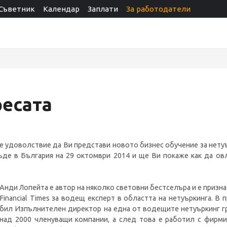
Съветник
Календар
Заплати
За работодатели
есата
s е удоволствие да Ви представи новото бизнес обучение за нету
ъде в България на 29 октомври 2014 и ще Ви покаже как да овл
Анди Лопейта е автор на няколко световни бестселъра и e призна
Financial Times за водещ експерт в областта на нетуъркинга. В
бил Изпълнителен директор на една от водещите нетуъркинг г
над 2000 членуващи компании, а след това е работил с фирми к