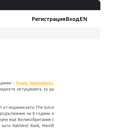
Регистрация
Вход
EN
ъркинг -
Power Networking с
адеете нетуъркинга, за да
т от издания като The Sun и
 продължение на 8 години е
рупи във Великобритания с
ато NatWest Bank, Merrill