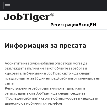
Регистрация
Вход
EN
Информация за пресата
Абонатите на всички мобилни оператори могат да
разглеждат в пълния им текст обявите за работа и
курсовете, публикувани в JobTiger, както и да следят
предстоящите (за 30 дни напред) събития от календара на
сайта.
Регистрираните работодатели могат да влизат в
регистрацията си в JobTiger и да следят секцията
"Последни събития" - своите обяви, курсове и кандидати
директно от мобилния си телефон.