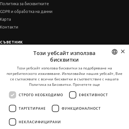
Политика за бисквитките
GDPR и обработка на данни
Карта
Контакти
СЪВЕТНИК
×
Автобиографията
Този уебсайт използва
бисквитки
Мотивационното писмо
BULGARIAN
Интервю за работа
Този уебсайт използва бисквитки за подобряване на
потребителското изживяване. Използвайки нашия уебсайт, Вие
Когато получим оферта
ENGLISH
се съгласявате с всички бисквитки в съответствие с нашата
Препоръки
Политика за Бисквитки.
Прочетете още
Vihra AI
СТРОГО НЕОБХОДИМО
ЕФЕКТИВНОСТ
За новодошли
ТАРГЕТИРАНЕ
ФУНКЦИОНАЛНОСТ
НЕКЛАСИФИЦИРАНИ