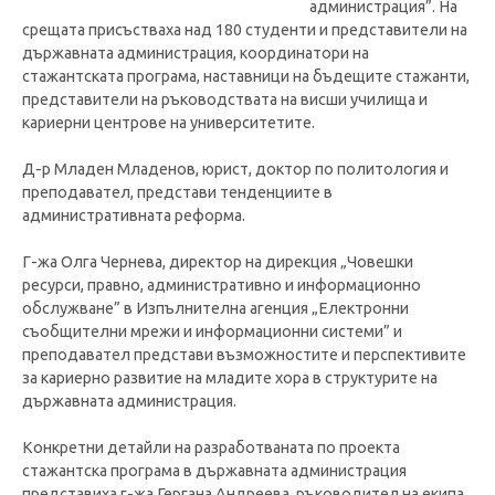
администрация”. На
срещата присъстваха над 180 студенти и представители на
държавната администрация, координатори на
стажантската програма, наставници на бъдещите стажанти,
представители на ръководствата на висши училища и
кариерни центрове на университетите.
Д-р Младен Младенов, юрист, доктор по политология и
преподавател, представи тенденциите в
административната реформа.
Г-жа Олга Чернева, директор на дирекция „Човешки
ресурси, правно, административно и информационно
обслужване” в Изпълнителна агенция „Електронни
съобщителни мрежи и информационни системи” и
преподавател представи възможностите и перспективите
за кариерно развитие на младите хора в структурите на
държавната администрация.
Конкретни детайли на разработваната по проекта
стажантска програма в държавната администрация
представиха г-жа Гергана Андреева, ръководител на екипа