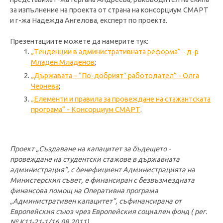
за изпълнение на проекта от страна на консорциум СМАРТ
и г-жа Надежда Ангелова, експерт по проекта.
Презентациите можете да намерите тук:
„Тенденции в административната реформа“ - д-р
Младен Младенов
;
„Държавата – “По-добрият” работодател“ - Олга
Чернева
;
„Елементи и правила за провеждане на стажантската
програма“ - Консорциум СМАРТ
.
Проект „Създаване на капацитет за бъдещето -
провеждане на студентски стажове в държавната
администрация“, с бенефициент Администрацията на
Министерския съвет, е финансиран с безвъзмездната
финансова помощ на Оперативна програма
„Административен капацитет”, съфинансирана от
Европейския съюз чрез Европейския социален фонд (
рег.
№ К11-21-1/16.08.2011
).