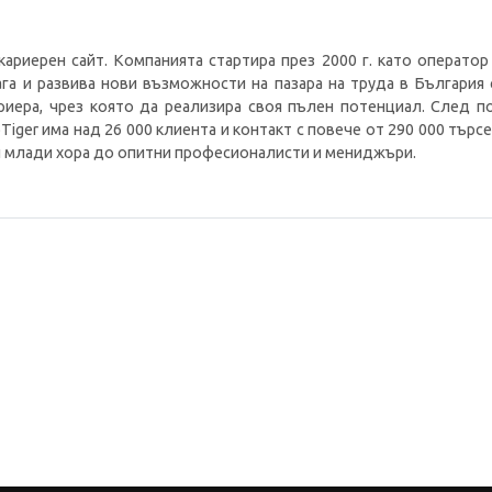
кариерен сайт. Компанията стартира през 2000 г. като оператор
га и развива нови възможности на пазара на труда в България
риера, чрез която да реализира своя пълен потенциал. След п
iger има над 26 000 клиента и контакт с повече от 290 000 търс
и млади хора до опитни професионалисти и мениджъри.