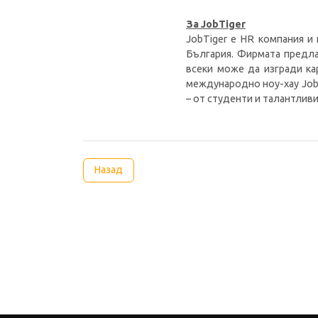
За JobTiger
JobTiger е HR компания и 
България. Фирмата предла
всеки може да изгради ка
международно ноу-хау JobT
– от студенти и талантлив
Назад