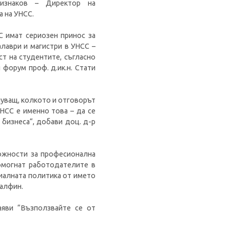
изнаков – Директор на
 на УНСС.
С имат сериозен принос за
лаври и магистри в УНСС –
т на студентите, съгласно
форум проф. д.ик.н. Стати
нуващ, колкото и отговорът
НСС е именно това – да се
бизнеса“, добави доц. д-р
можности за професионална
омогнат работодателите в
циалната политика от името
Калфин.
аяви “Възползвайте се от