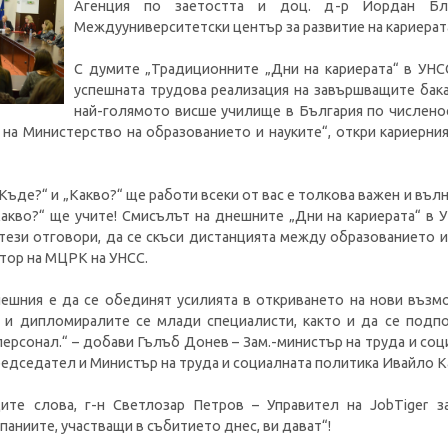
Агенция по заетостта и доц. д-р Йордан Бл
Междууниверситетски център за развитие на кариерата
С думите „Традиционните „Дни на кариерата“ в УНС
успешната трудова реализация на завършващите бака
най-голямото висше училище в България по численос
на Министерство на образованието и науките“, откри кариерния 
Къде?“ и „Какво?“ ще работи всеки от вас е толкова важен и въл
Какво?“ ще учите! Смисълът на днешните „Дни на кариерата“ в У
тези отговори, да се скъси дистанцията между образованието и 
тор на МЦРК на УНСС.
ешния е да се обединят усилията в откриването на нови въз
е и дипломиралите се млади специалисти, както и да се подп
персонал.“ – добави Гълъб Донев – Зам.-министър на труда и со
редседател и Министър на труда и социалната политика Ивайло 
ите слова, г-н Светлозар Петров – Управител на JobTiger з
аниите, участващи в събитието днес, ви дават“!