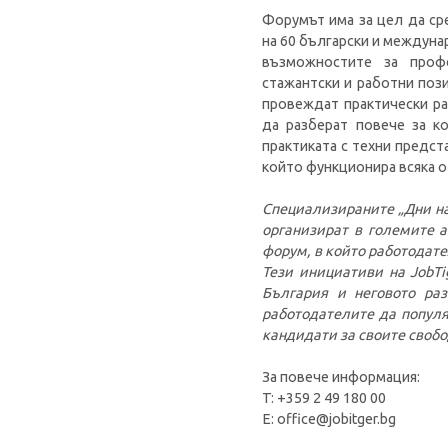
Форумът има за цел да ср
на 60 български и междун
възможностите за профе
стажантски и работни пози
провеждат практически ра
да разберат повече за ко
практиката с техни предст
който функционира всяка от
Специализираните „Дни на
организират в големите 
форум, в който работодате
Тези инициативи на JobTi
България и неговото ра
работодателите да популя
кандидати за своите свобо
За повече информация:
T: +359 2 49 180 00
E: office@jobitger.bg