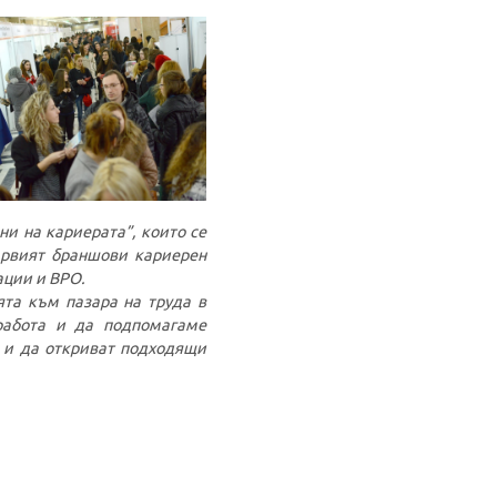
и на кариерата”, които се
ървият браншови кариерен
ации и ВРО.
ята към пазара на труда в
работа и да подпомагаме
о и да откриват подходящи