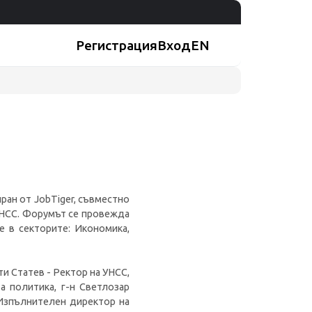
Регистрация
Вход
EN
иран от JobTiger, съвместно
УНСС. Форумът се провежда
е в секторите: Икономика,
и Статев - Ректор на УНСС,
а политика, г-н Светлозар
 Изпълнителен директор на