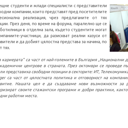
ещне студенти и млади специалисти с представители
ародни компании, които представят пред посетителите
сионална реализация, чрез предлаганите от тях
ции. През деня, по време на форума, паралелно ще се
ботилници в отделна зала, където студентите могат
мпаниите-участници, да разискват реални казуси от
авители и да добият цялостна представа за начина, по
 тях.
 кариерата” са част от най-големите в България „Национални дн
академични центрове в страната. През октомври се проведе п
ли представиха свободни позиции в секторите: ИТ, Телекомуник
ger са част от цялостната политика и отговорност на компани
звитие. Нашата цел е да създаваме нови възможности за 
ризират своите стажантски програми и добри практики, какт
дни работни места.