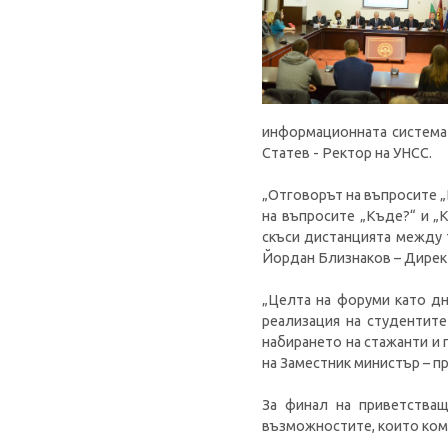
информационната система 
Статев - Ректор на УНСС.
„Отговорът на въпросите „
на въпросите „Къде?“ и „
скъси дистанцията между 
Йордан Близнаков – Дирек
„Целта на форуми като дн
реализация на студентит
набирането на стажанти и 
на Заместник министър – п
За финал на приветстващ
възможностите, които комп