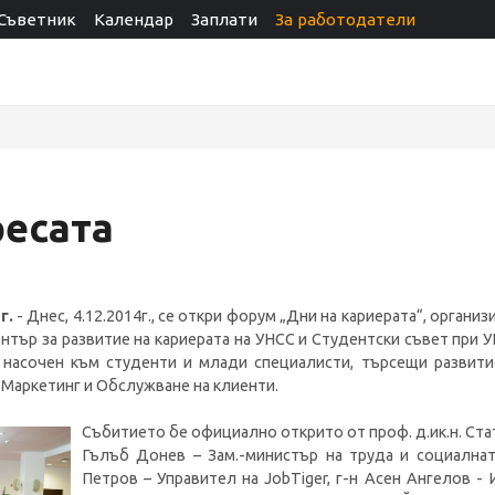
Съветник
Календар
Заплати
За работодатели
есата
г.
- Днес, 4.12.2014г., се откри форум „Дни на кариерата“, организ
нтър за развитие на кариерата на УНСС и Студентски съвет при 
насочен към студенти и млади специалисти, търсещи развити
 Маркетинг и Обслужване на клиенти.
Събитието бе официално открито от проф. д.ик.н. Стат
Гълъб Донев – Зам.-министър на труда и социалнат
Петров – Управител на JobTiger, г-н Асен Ангелов -