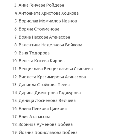
Анна Генчева Ройдева
Антоанета Христова Хоцкова
Борислав Момчилов Иванов
Боряна Стоименова
Бояна Наскова Атанасова
Валентина Неделчева Войкова
Ваня Тодорова
Венета Косева Кирова
Венцислава Венциславова Станчева
Виолета Красимирова Атанасова
Даниела Стойкова Пеева
Дарина Димитрова Гаджурова
Деница Люсиенова Велчева
Елина Пенкова Цанкова
Елия Атанасова
Зорница Руменова Бобева
Йоанна Бориславова Бобева