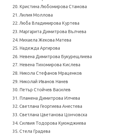
Кристина Любомирова Стамова
Лилия Моллова
Люба Bладимирова Kуртева
Маргарита Димитрова Вълчева
Михаела Жекова Матева
Надежда Аргирова
Невена Димитрова Букурещлиева
Невена Тихомирова Кислева
Никола Стефанов Мраценков
Николай Иванов Нанев
Петър Стойчев Василев
Пламена Димитрова Илчева
Светлана Георгиева Анестева
Светлана Цветанова Цончовска
Силвия Тодорова Куюмджиева
Стела Градева