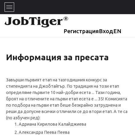
Регистрация
Вход
EN
Информация за пресата
Завърши първият етап на тазгодишния конкурс за
стипендията на Джобтайгър. По традиция на този етап
определяме първите 10 най-добри есета ... Тази година,
броят на отличените на първи етап есета е ... 35! Комисията
по подбора на първи етап беше безкрайно затруднена и
реши да допусне всички отличили се до втори етап. А те са
(по азбучен ред):
Адриана Кирилова Калайджиева
Александра Пеева Пеева