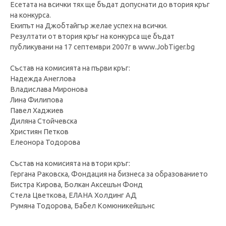
Есетата на всички тях ще бъдат допуснати до втория кръг
на конкурса.
Екипът на Джобтайгър желае успех на всички.
Резултати от втория кръг на конкурса ще бъдат
публикувани на 17 септември 2007г в www.JobTiger.bg
Състав на комисията на първи кръг:
Надежда Анеглова
Владислава Миронова
Лина Филипова
Павел Хаджиев
Диляна Стойчевска
Християн Петков
Елеонора Тодорова
Състав на комисията на втори кръг:
Гергана Раковска, Фондация на бизнеса за образованието
Бистра Кирова, Болкан Аксешън Фонд
Стела Цветкова, ЕЛАНА Холдинг АД
Румяна Тодорова, Бабел Комюникейшънс