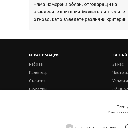
Няма намерени обяви, отговарящи на
въведените критерии. Можете да търсите
отново, като въведете различни критерии.
ИНФОРМАЦИЯ
ЗА САЙ
Работа
За нас
Календар
Често з
Събития
Услуги 
Бюлетин
Общи у
Признание
Политик
Партньори
Политик
Този 
Използвайк
Пресинфо
GDPR и 
Отзиви
Карта
СТРОГО НЕОБХОДИМО