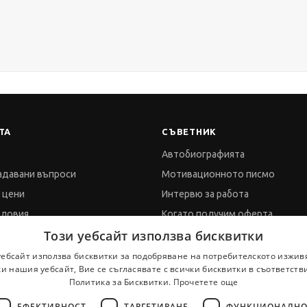
ТА
СЪВЕТНИК
Автобиографията
адавани въпроси
Мотивационното писмо
и цени
Интервю за работа
словия
Когато получим оферта
Този уебсайт използва бисквитки
а за поверителност
Препоръки
а за бисквитките
Vihra AI
уебсайт използва бисквитки за подобряване на потребителското изжив
и нашия уебсайт, Вие се съгласявате с всички бисквитки в съответств
обработка на данни
За новодошли
Политика за Бисквитки.
Прочетете още
ЕФЕКТИВНОСТ
ТАРГЕТИРАНЕ
ФУНКЦИОНАЛНО