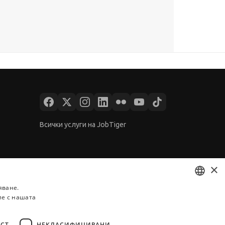
Всички услуги на JobTiger
×
яване.
ие с нашата
BULGARIAN
ENGLISH
СТ
НЕКЛАСИФИЦИРАНИ