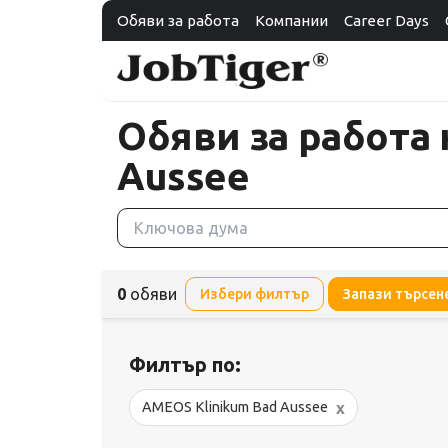
Обяви за работа
Компании
Career Days
Обяви за работа
Aussee
0
обяви
Избери филтър
Запази търсен
Филтър по:
x
AMEOS Klinikum Bad Aussee