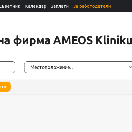
Съветник
Календар
Заплати
За работодатели
 на фирма AMEOS Klinik
ето