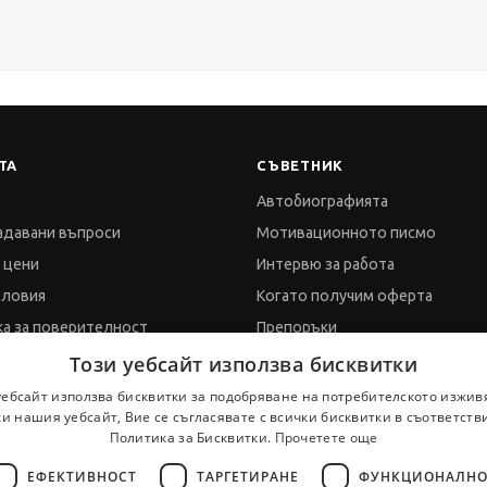
ТА
СЪВЕТНИК
Автобиографията
адавани въпроси
Мотивационното писмо
и цени
Интервю за работа
словия
Когато получим оферта
а за поверителност
Препоръки
а за бисквитките
Vihra AI
Този уебсайт използва бисквитки
обработка на данни
За новодошли
уебсайт използва бисквитки за подобряване на потребителското изжив
и нашия уебсайт, Вие се съгласявате с всички бисквитки в съответств
Политика за Бисквитки.
Прочетете още
ти
ЕФЕКТИВНОСТ
ТАРГЕТИРАНЕ
ФУНКЦИОНАЛНО