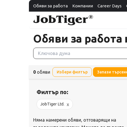
Обяви за работа
Компании
Career Days
Обяви за работа 
0
обяви
Избери филтър
Запази търсен
Филтър по:
x
JobTiger Ltd.
Няма намерени обяви, отговарящи на