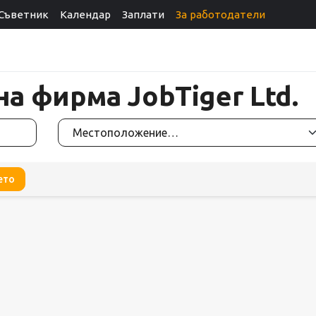
Съветник
Календар
Заплати
За работодатели
на фирма JobTiger Ltd.
ето