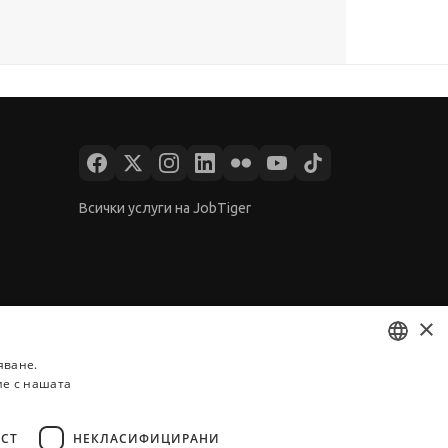
Всички услуги на JobTiger
×
яване.
ие с нашата
BULGARIAN
ENGLISH
СТ
НЕКЛАСИФИЦИРАНИ