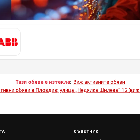
Тази обява е изтекла
:
Виж активните обяви
ктивни обяви в
Пловдив; улица „Недялка Шилева“ 16 (виж
ТА
СЪВЕТНИК