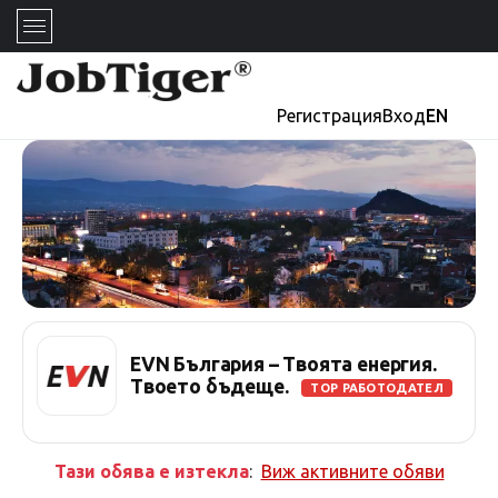
Регистрация
Вход
EN
EVN България – Твоята енергия.
Твоето бъдеще.
TOP РАБОТОДАТЕЛ
Тази обява е изтекла
:
Виж активните обяви