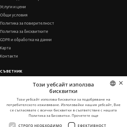
Услуги и цени
Общи условия
Политика за поверителност
Политика за бисквитките
GDPR и обработка на данни
Карта
Контакти
СЪВЕТНИК
×
Автобиографията
Този уебсайт използва
Мотивационното писмо
бисквитки
Интервю за работа
BULGARIAN
Този уебсайт използва бисквитки за подобряване на
потребителското изживяване. Използвайки нашия уебсайт, Вие
Когато получим оферта
ENGLISH
се съгласявате с всички бисквитки в съответствие с нашата
Препоръки
Политика за Бисквитки.
Прочетете още
Vihra AI
СТРОГО НЕОБХОДИМО
ЕФЕКТИВНОСТ