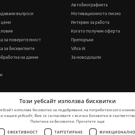
Автобиографията
адавани въпроси
Мотивационното писмо
и цени
Интервю за работа
словия
Когато получим оферта
а за поверителност
Препоръки
а за бисквитките
Vihra AI
обработка на данни
За новодошли
ти
Този уебсайт използва бисквитки
уебсайт използва бисквитки за подобряване на потребителското изжив
и нашия уебсайт, Вие се съгласявате с всички бисквитки в съответств
Политика за Бисквитки.
Прочетете още
ЕФЕКТИВНОСТ
ТАРГЕТИРАНЕ
ФУНКЦИОНАЛНО