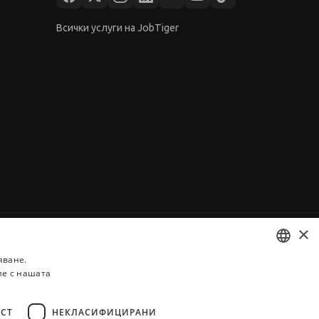
Всички услуги на JobTiger
×
яване.
ие с нашата
BULGARIAN
ENGLISH
СТ
НЕКЛАСИФИЦИРАНИ