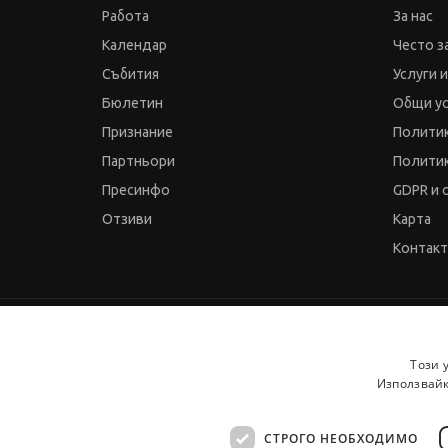
Работа
За нас
Календар
Често з
Събития
Услуги 
Бюлетин
Общи у
Признание
Политик
Партньори
Политик
Пресинфо
GDPR и 
Отзиви
Карта
Контак
© 2000-2026 JobTiger. Всички права запазени.
Този 
Използвайк
СТРОГО НЕОБХОДИМО