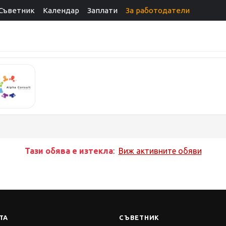
Съветник
Календар
Заплати
За работодатели
Тази обява е изтекла
:
Виж активните обяви
ТА
СЪВЕТНИК