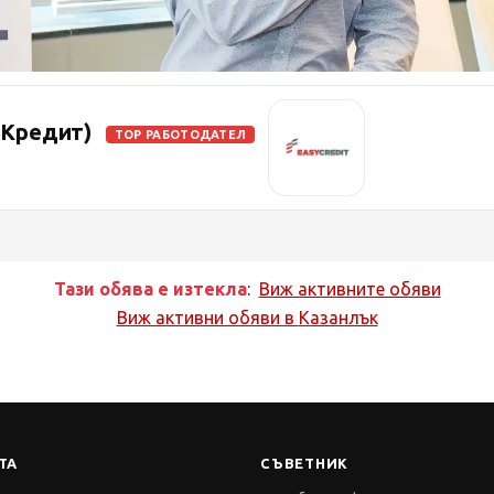
 Кредит)
TOP РАБОТОДАТЕЛ
Тази обява е изтекла
:
Виж активните обяви
Виж активни обяви в
Казанлък
ТА
СЪВЕТНИК