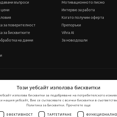
адавани въпроси
Мотивационното писмо
и цени
Интервю за работа
словия
Когато получим оферта
а за поверителност
Препоръки
а за бисквитките
Vihra AI
обработка на данни
За новодошли
ти
Този уебсайт използва бисквитки
уебсайт използва бисквитки за подобряване на потребителското изжив
и нашия уебсайт, Вие се съгласявате с всички бисквитки в съответств
Политика за Бисквитки.
Прочетете още
ЕФЕКТИВНОСТ
ТАРГЕТИРАНЕ
ФУНКЦИОНАЛНО