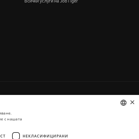
Всички услуги на JobTiger
×
яване.
ие с нашата
BULGARIAN
ENGLISH
СТ
НЕКЛАСИФИЦИРАНИ