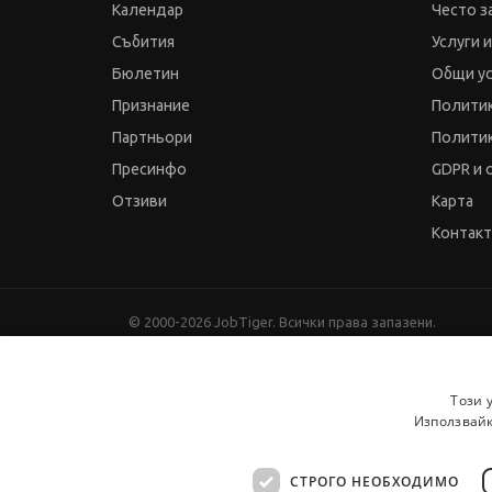
Календар
Често з
Събития
Услуги 
Бюлетин
Общи у
Признание
Политик
Партньори
Политик
Пресинфо
GDPR и 
Отзиви
Карта
Контак
© 2000-2026 JobTiger. Всички права запазени.
Този 
Използвайк
СТРОГО НЕОБХОДИМО