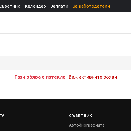
Съветник
Календар
Заплати
За работодатели
Тази обява е изтекла
:
Виж активните обяви
ТА
СЪВЕТНИК
Автобиографията