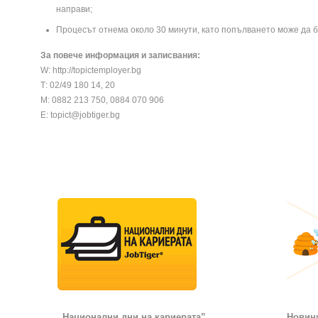
направи;
Процесът отнема oколо 30 минути, като попълването може да 
За повече информация и записвания:
W:
http://topictemployer.bg
Т: 02/49 180 14, 20
М: 0882 213 750, 0884 070 906
Е:
topict@jobtiger.bg
„Национални дни на кариерата”
Новини