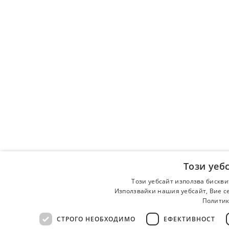
Този уеб
Този уебсайт използва бискви
Използвайки нашия уебсайт, Вие се
Политик
СТРОГО НЕОБХОДИМО
ЕФЕКТИВНОСТ