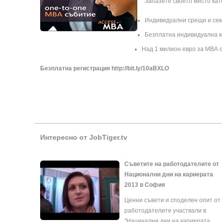
Запазете своето място кат
Индивидуални срещи и сем
Безплатна индивидуална к
Над 1 милион евро за МВА 
Безплатна регистрация
http://bit.ly/10aBXLO
Интересно от JobTiger.tv
Съветите на работодателите от
Национални дни на кариерата
2013 в София
Ценни съвети и споделен опит от
работодателите участвали в
"Нацинални дни на кариерата