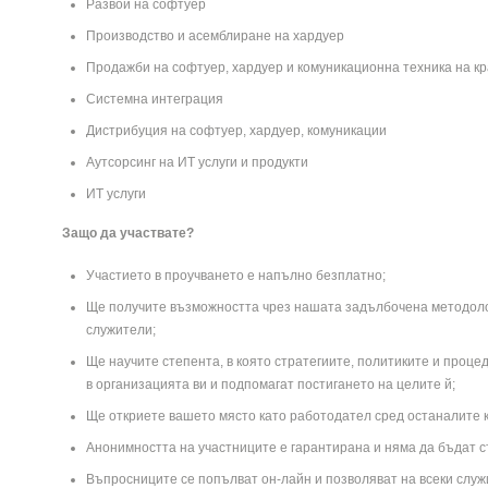
Развой на софтуер
Производство и асемблиране на хардуер
Продажби на софтуер, хардуер и комуникационна техника на к
Системна интеграция
Дистрибуция на софтуер, хардуер, комуникации
Аутсорсинг на ИТ услуги и продукти
ИТ услуги
Защо да участвате?
Участието в проучването е напълно безплатно;
Ще получите възможността чрез нашата задълбочена методоло
служители;
Ще научите степента, в която стратегиите, политиките и проц
в организацията ви и подпомагат постигането на целите й;
Ще откриете вашето място като работодател сред останалите 
Анонимността на участниците е гарантирана и няма да бъдат 
Въпросниците се попълват он-лайн и позволяват на всеки служи