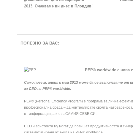
2013. Очакваме ви днес в Пловдив!
ПОЛЕЗНО ЗА ВАС:
PEP® worldwide с нова 
Само през м. април и май 2013 може да се възползвате от
за СЕО на PEP® worldwide.
PEP® (Personal Efficiency Program) е програма за лична ефекти
професионална среда – да контролирате своята натовареност,
от информация, а и със САМИЯ СЕБЕ СИ.
CEO и асистента му могат да повишат продуктивността и синерг
систематизирани от екипа на PEP® worldwide.