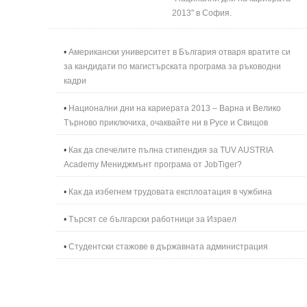
2013" в София.
•
Американски университет в България отваря вратите си
за кандидати по магистърската програма за ръководни
кадри
•
Национални дни на кариерата 2013 – Варна и Велико
Търново приключиха, очаквайте ни в Русе и Свищов
•
Как да спечелите пълна стипендия за TUV AUSTRIA
Academy Мениджмънт програма от JobTiger?
•
Как да избегнем трудовата експлоатация в чужбина
•
Търсят се български работници за Израел
•
Студентски стажове в държавната администрация