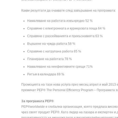
Какви резултати да очаквате след завършване на програмата:
Намаляване на работата извънредно 52 %
Справяне с електронната и куриерската поща 64 %
Справяне с разсейванията и прекъснавията 63 %
Вършене на чужда работа 58 %
Справяне с натрупана работа 65 %
Планиране на работата 78 %
Намаляване на неефективните срещи 71%
Ритъм в календара 69 %
Промоцията на тази нова услуга през месец април и май 2013 е 
преминат PEP® The Personal Efficiency Program – Програмата з
За програмата РЕР®
РЕР®worldwide е глобална организация, която предлага високок
чрез своят продукт РЕР®. Като лидер на пазара и експертен и
продуктивността на мениджърите и висококвалифицираният пе