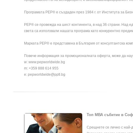
Програмата PEP® е създаден през 1984 г. от Института за Биз
РЕР® се провежда на шест континента, в над 36 страни. Над 
света са използвали нашата програма като конкурентно предим
Марката PEP® e представена в България от консултантска комп
Повече информация за промоционалната оферта, може да науч
w:
www.pepworldwide.bg
m: +359 888 614 955
e:
pepworldwide@pptl.bg
Топ МВА събитие в Соф
Срещнете се лично с най-