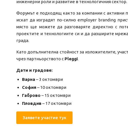
инженерни роли и развитие в технологичния сектор.
Форумът е подходящ както за компании с активни по
искат да изградят по-силно employer branding при
място ще можете да разговаряте директно с пот
проектите и технологиите си и да разширите мрежа
града.
Като допълнителна стойност за изложителите, учас
чрез партньорството с
Pleggi
.
Дати и градове:
Варна
– 3 октомври
София
– 10 октомври
Габрово
– 15 октомври
Пловдив
– 17 октомври
Заявете участие тук