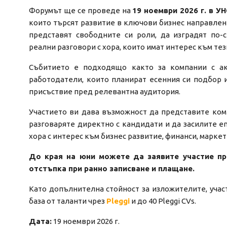
Форумът ще се проведе на
19 ноември 2026 г. в У
които търсят развитие в ключови бизнес направлени
представят свободните си роли, да изградят по-
реални разговори с хора, които имат интерес към тез
Събитието е подходящо както за компании с ак
работодатели, които планират есенния си подбор и
присъствие пред релевантна аудитория.
Участието ви дава възможност да представите комп
разговаряте директно с кандидати и да засилите em
хора с интерес към бизнес развитие, финанси, маркет
До края на юни можете да заявите участие пр
отстъпка при ранно записване и плащане.
Като допълнителна стойност за изложителите, учас
база от таланти чрез
Pleggi
и до 40 Pleggi CVs.
Дата:
19 ноември 2026 г.