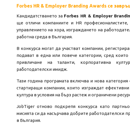
Forbes HR & Employer Branding Awards се завр
Кандидатстването за
Forbes HR & Employer Brandi
ще отличи компаниите и HR професионалистите, 
управлението на хора, изграждането на работодате
работна среда в България.
В конкурса могат да участват компании, регистрира
подават в една или повече категории, сред които 
привличане на таланти, корпоративна култу
работодателски имидж.
Тази година програмата включва и нова категория
стартиращи компании, които изграждат ефективни 
култура в условия на бърз растеж и ограничени ресур
JobTiger отново подкрепя конкурса като партнь
мисията си да насърчава добрите работодателски п
в България.