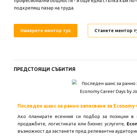
професионални общности - и още една стъпка към по-
подкрепящ пазар на труда.
Намерете ментор тук
Станете ментор т
ПРЕДСТОЯЩИ СЪБИТИЯ
Последен шанс за ранно записване за Economy C
Ако планирате есенния си подбор за позиции в и
продажбите, логистиката или бизнес услугите,
Econ
възможност да застанете пред релевантна аудитори