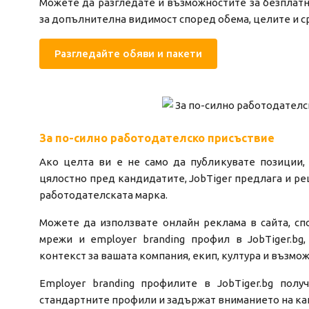
Можете да разгледате и възможностите за безплатн
за допълнителна видимост според обема, целите и с
Разгледайте обяви и пакети
За по-силно работодателско присъствие
Ако целта ви е не само да публикувате позиции,
цялостно пред кандидатите, JobTiger предлага и ре
работодателската марка.
Можете да използвате онлайн реклама в сайта, с
мрежи и employer branding профил в JobTiger.bg
контекст за вашата компания, екип, култура и възмож
Employer branding профилите в JobTiger.bg пол
стандартните профили и задържат вниманието на ка