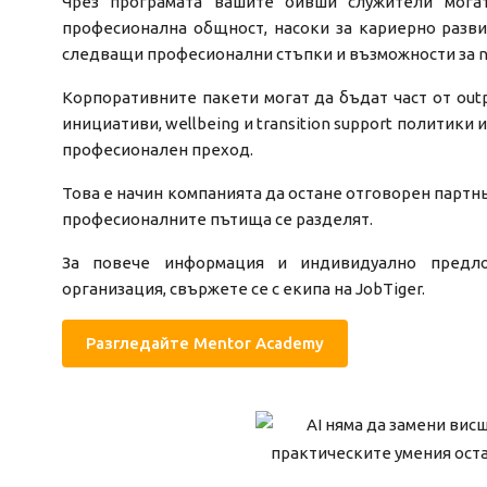
Чрез програмата вашите бивши служители мога
професионална общност, насоки за кариерно разв
следващи професионални стъпки и възможности за n
Корпоративните пакети могат да бъдат част от outp
инициативи, wellbeing и transition support политики 
професионален преход.
Това е начин компанията да остане отговорен партнь
професионалните пътища се разделят.
За повече информация и индивидуално предл
организация, свържете се с екипа на JobTiger.
Разгледайте Mentor Academy