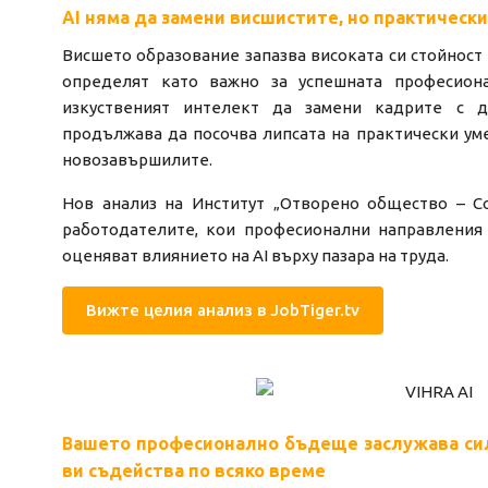
AI няма да замени висшистите, но практическ
Висшето образование запазва високата си стойност 
определят като важно за успешната професион
изкуственият интелект да замени кадрите с 
продължава да посочва липсата на практически ум
новозавършилите.
Нов анализ на Институт „Отворено общество – С
работодателите, кои професионални направления
оценяват влиянието на AI върху пазара на труда.
Вижте целия анализ в JobTiger.tv
Вашето професионално бъдеще заслужава силн
ви съдейства по всяко време