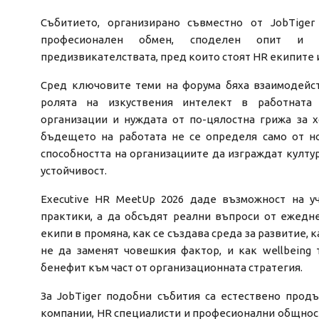
Събитието, организирано съвместно от JobTiger 
професионален обмен, споделен опит и 
предизвикателствата, пред които стоят HR екипите и
Сред ключовите теми на форума бяха взаимодейст
ролята на изкуствения интелект в работната 
организации и нуждата от по-цялостна грижа за хо
бъдещето на работата не се определя само от но
способността на организациите да изграждат култу
устойчивост.
Executive HR MeetUp 2026 даде възможност на у
практики, а да обсъдят реални въпроси от ежедн
екипи в промяна, как се създава среда за развитие, 
не да заменят човешкия фактор, и как wellbeing
бенефит към част от организационната стратегия.
За JobTiger подобни събития са естествено прод
компании, HR специалисти и професионални общност