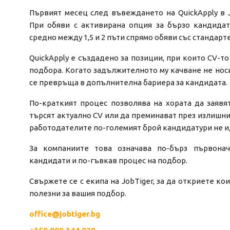
Първият месец след въвеждането на QuickApply в J
При обяви с активирана опция за бързо кандидат
средно между 1,5 и 2 пъти спрямо обяви със стандар
QuickApply е създадено за позиции, при които CV-т
подбора. Когато задължителното му качване не носи
се превръща в допълнителна бариера за кандидата.
По-краткият процес позволява на хората да заявят
търсят актуално CV или да преминават през излишни
работодателите по-големият брой кандидатури не ид
За компаниите това означава по-бърз първона
кандидати и по-гъвкав процес на подбор.
Свържете се с екипа на JobTiger, за да откриете ко
полезни за вашия подбор.
office@jobtiger.bg