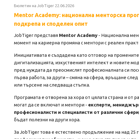
Бюлетин на JobTiger 22.06.2026
Mentor Academy: национална менторска про
подкрепа и споделен опит
JobTiger представя
Mentor Academy
- Национална мент
момент на кариерна промяна с ментори с реален практ
Инициативата е създадена като отговор на промените 
дигитализацията, изкуственият интелект и новите мод
пред нуждата да преосмислят професионалната си посо
първа работа, за други – смяна на сфера, връщане след
или търсене на следваща стъпка.
Програмата е отворена за хора от цялата страна и от 
могат да се включат и ментори -
експерти, мениджър
професионалисти и специалисти от различни сфери
бъдат полезни на други хора.
За JobTiger това е естествено продължение на над 25 