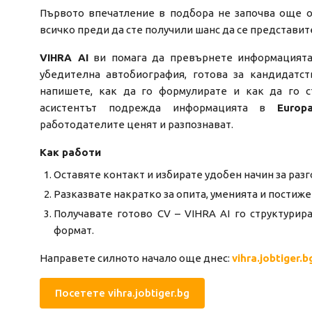
Първото впечатление в подбора не започва още о
всичко преди да сте получили шанс да се представит
VIHRA AI
ви помага да превърнете информацията 
убедителна автобиография, готова за кандидатст
напишете, как да го формулирате и как да го ст
асистентът подрежда информацията в
Europ
работодателите ценят и разпознават.
Как работи
Оставяте контакт и избирате удобен начин за разг
Разказвате накратко за опита, уменията и постиже
Получавате готово CV – VIHRA AI го структурир
формат.
Направете силното начало още днес:
vihra.jobtiger.b
Посетете vihra.jobtiger.bg