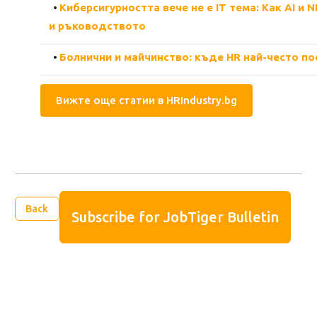
•
Киберсигурността вече не е IT тема: Как AI и 
и ръководството
•
Болнични и майчинство: къде HR най-често пое
Вижте още статии в HRIndustry.bg
Back
Subscribe for JobTiger Bulletin