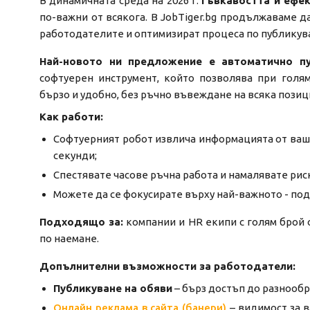
В динамичната среда на 2026 г.
гъвкавостта и ефе
по-важни от всякога. В JobTiger.bg продължаваме д
работодателите и оптимизират процеса по публикува
Най-новото ни предложение e автоматично пу
софтуерен инструмент, който позволява при голя
бързо и удобно, без ръчно въвеждане на всяка позиц
Как работи:
Софтуерният робот извлича информацията от ваши
секунди;
Спестявате часове ръчна работа и намалявате рис
Можете да се фокусирате върху най-важното - по
Подходящо за:
компании и HR екипи с голям брой о
по наемане.
Допълнителни възможности за работодатели:
Публикуване на обяви
– бърз достъп до разнооб
Онлайн реклама в сайта (банери)
– видимост за 