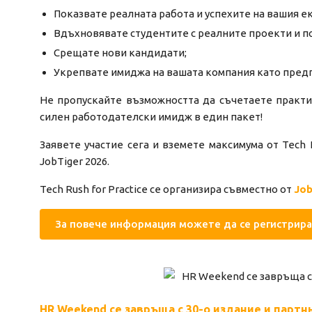
Показвате реалната работа и успехите на вашия ек
Вдъхновявате студентите с реалните проекти и п
Срещате нови кандидати;
Укрепвате имиджа на вашата компания като пред
Не пропускайте възможността да съчетаете практи
силен работодателски имидж в един пакет!
Заявете участие сега и вземете максимума от Tech R
JobTiger 2026.
Tech Rush for Practice се организира съвместно от
Job
За повече информация можете да се регистрира
HR Weekend се завръща с 30-о издание и партнь