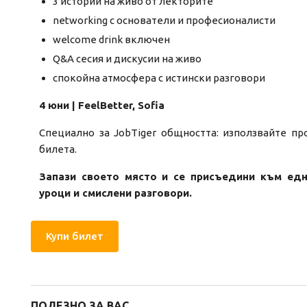
3 истории на живо от лекторите
networking с основатели и професионалисти
welcome drink включен
Q&A сесия и дискусии на живо
спокойна атмосфера с истински разговори
4 юни | FeelBetter, Sofia
Специално за JobTiger общността: използвайте п
билета.
Запази своето място и се присъедини към едн
уроци и смислени разговори.
Купи билет
ПОЛЕЗНО ЗА ВАС