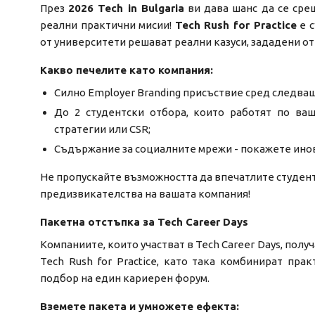
През
2026 Tech in Bulgaria
ви дава шанс да се сре
реални практични мисии!
Tech Rush for Practice
е с
от университети решават реални казуси, зададени от
Какво печелите като компания:
Силно Employer Branding присъствие сред следв
До 2 студентски отбора, които работят по ваш
стратегии или CSR;
Съдържание за социалните мрежи - покажете инов
Не пропускайте възможността да впечатлите студент
предизвикателства на вашата компания!
Пакетна отстъпка за Tech Career Days
Компаниите, които участват в Tech Career Days, полу
Tech Rush for Practice, като така комбинират пра
подбор на един кариерен форум.
Вземете пакета и умножете ефекта: