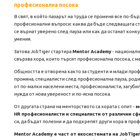
професионална посока
В свят, в който пазарът на труда се променя все по-бъ
професионални въпроси: каква да бъде следващата стъп
се върнат уверено след пауза или как да останат конк
умения.
Затова JobTiger стартира
Mentor Academy
- националн
свързва хора, които търсят професионална посока, с м
Общността е отворена както за студенти и млади профе
промяна, специалисти след професионална пауза, родит
от по-малки населени места, професионалисти, загубили
нужда от нова увереност и по-ясна посока.
От другата страна на менторството са хората с опит -
м
HR професионалисти и специалисти от различни сф
си, да бъдат полезни и да подкрепят други хора в про
Mentor Academy е част от екосистемата на JobTiger