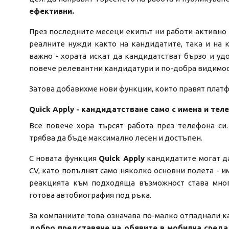
ефективни.
През последните месеци екипът ни работи активно 
реалните нужди както на кандидатите, така и на к
важно - хората искат да кандидатстват бързо и уд
повече релевантни кандидатури и по-добра видимост
Затова добавихме нови функции, които правят плат
Quick Apply - кандидатстване само с имена и тел
Все повече хора търсят работа през телефона си
трябва да бъде максимално лесен и достъпен.
С новата функция
Quick Apply
кандидатите могат да
CV, като попълнят само няколко основни полета - и
реакцията към подходяща възможност става мног
готова автобиография под ръка.
За компаниите това означава по-малко отпаднали к
добро представяне на обявите в мобилна среда