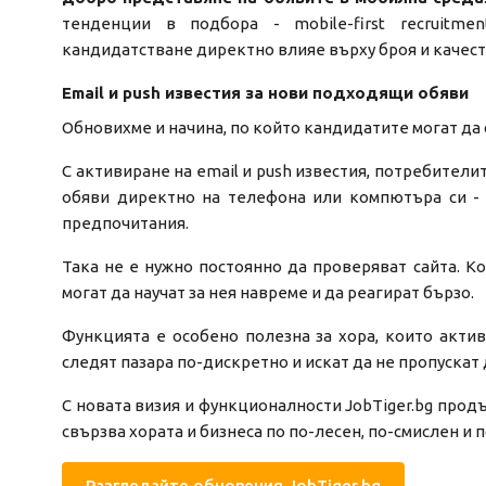
тенденции в подбора - mobile-first recruitm
кандидатстване директно влияе върху броя и качест
Email и push известия за нови подходящи обяви
Обновихме и начина, по който кандидатите могат да
С активиране на email и push известия, потребител
обяви директно на телефона или компютъра си - 
предпочитания.
Така не е нужно постоянно да проверяват сайта. Ко
могат да научат за нея навреме и да реагират бързо.
Функцията е особено полезна за хора, които активн
следят пазара по-дискретно и искат да не пропускат
С новата визия и функционалности JobTiger.bg продъ
свързва хората и бизнеса по по-лесен, по-смислен и 
Разгледайте обновения JobTiger.bg