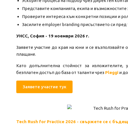
Ускорите процеса на подбор чрез директен конта
Представите компанията, екипа и възможностите 
Проверите интереса към конкретни позиции и рол
Засилите employer branding присъствието си пред
УНСС, София - 19 ноември 2026 г.
Заявете участие до края на юни и се възползвайте 
плащане.
Като допълнителна стойност за изложителите, 
безплатен достъп до база от таланти чрез
Pleggi
и до
Заявете участие тук
Tech Rush for Practice 2026 - свържете се с бъд