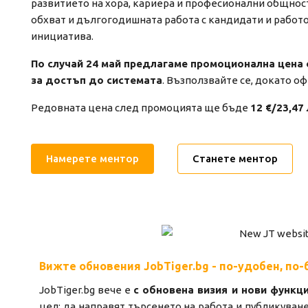
развитието на хора, кариера и професионални общнос
обхват и дългогодишната работа с кандидати и работо
инициатива.
По случай 24 май предлагаме промоционална цена от
за достъп до системата
. Възползвайте се, докато оф
Редовната цена след промоцията ще бъде
12 €/23,47
Намерете ментор
Станете ментор
Вижте обновения JobTiger.bg - по-удобен, по-
JobTiger.bg вече е
с обновена визия и нови функц
цел: да направят търсенето на работа и публикуван