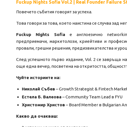
Fuckup Nights Sofia Vol.2 | Real Founder Failure 
Повечето събития говорят за успеха.
Това говори за това, което наистина се случва зад нег
Fuckup Nights Sofia
е англоезично networkin
предприемачи, маркетолози, криейтиви и професи
провали, грешни решения, предизвикателства и уроци
След успешното първо издание, Vol. 2 се завръща на
още една вечер, посветена на откритостта, общностт
Чуйте историите на:
Николай Събев
– Growth Strategist & Fintech Market
Естела Б. Валеова
– Community Team Lead в FYU
Христомир Христов
– Board Member в Bulgarian Ang
Какво да очакваш: