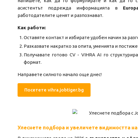
напишете, как да го формулирате и как да го ст
асистентът подрежда информацията в
Europ
работодателите ценят и разпознават.
Как работи:
Оставяте контакт и избирате удобен начин за разг
Разказвате накратко за опита, уменията и постиже
Получавате готово CV - VIHRA AI го структурир
формат.
Направете силното начало още днес!
Посетете vihra.jobtiger.bg
Улеснете подбора и увеличете видимостта на 