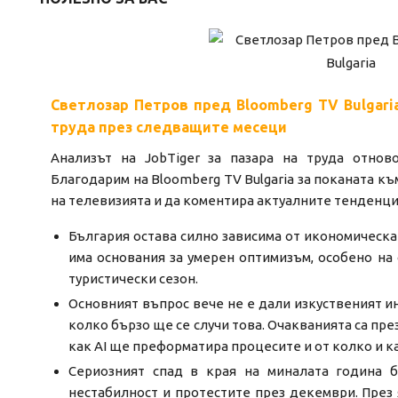
Светлозар Петров пред Bloomberg TV Bulgaria
труда през следващите месеци
Анализът на JobTiger за пазара на труда отнов
Благодарим на Bloomberg TV Bulgaria за поканата къ
на телевизията и да коментира актуалните тенденции
България остава силно зависима от икономическа
има основания за умерен оптимизъм, особено на
туристически сезон.
Основният въпрос вече не е дали изкуственият и
колко бързо ще се случи това. Очакванията са пре
как AI ще преформатира процесите и от колко и к
Сериозният спад в края на миналата година 
нестабилност и протестите през декември. През