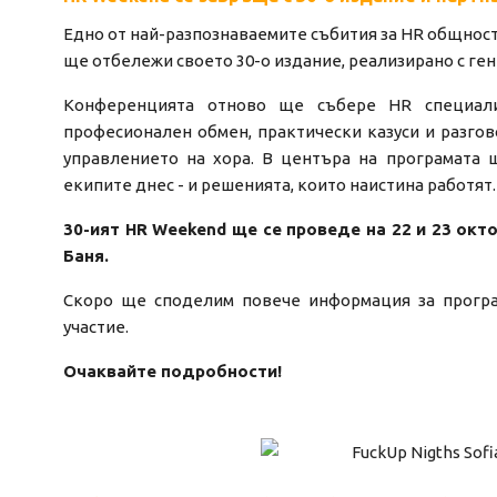
Едно от най-разпознаваемите събития за HR общностт
ще отбележи своето 30-о издание, реализирано с ген
Конференцията отново ще събере HR специали
професионален обмен, практически казуси и разгов
управлението на хора. В центъра на програмата 
екипите днес - и решенията, които наистина работят.
30-ият HR Weekend ще се проведе на 22 и 23 октом
Баня.
Скоро ще споделим повече информация за програ
участие.
Очаквайте подробности!