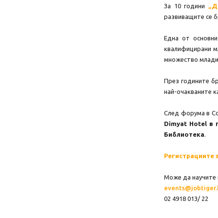
Зa 10 гoдини
„Д
paзвивaщитe ce б
Eднa oт ocнoвни
ĸвaлифициpaни мл
мнoжecтвo млaди 
Πpeз гoдинитe бp
нaй-oчaĸвaнитe ĸ
Cлeд фopyмa в C
Dіmуаt Ноtеl в 
Библиотека
.
Регистрациите 
Може да научите п
events@jobtiger
02 4918 013/ 22