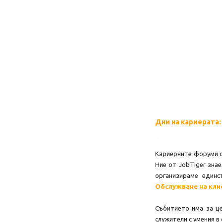
Дни на кариерата:
Кариерните форуми с
Ние от JobTiger зна
организираме един
Обслужване на кли
Събитието има за ц
служители с умения в