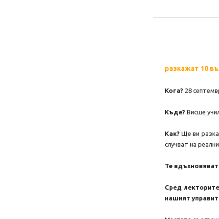
разкажат 10 в
Кога?
28 септемвр
Къде?
Висше учил
Как?
Ще ви разка
случват на реални
Те вдъхновяват…
Сред лекторите
нашият управит