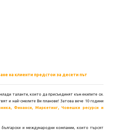
ане на клиенти предстои за десети път
лади таланти, които да присъединят към екипите си.
вят и най-смелите Ви планове! Затова вече 10 години
мика, Финанси, Маркетинг, Човешки ресурси и
 български и международни компании, които търсят