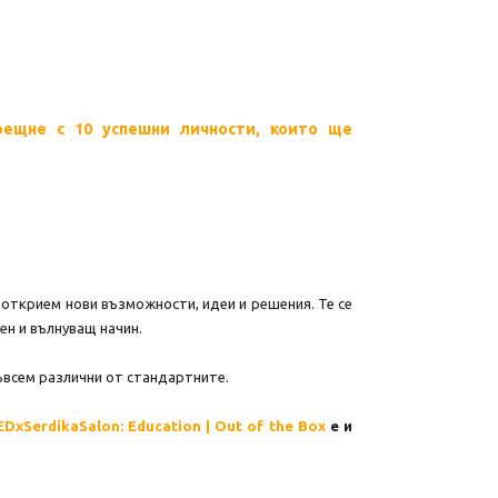
срещне с 10 успешни личности, които ще
открием нови възможности, идеи и решения. Те се
ен и вълнуващ начин.
ъвсем различни от стандартните.
EDxSerdikaSalon: Education | Out of the Box
е и