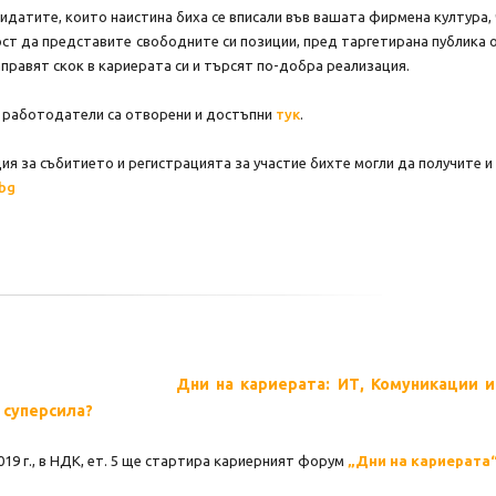
дидатите, които наистина биха се вписали във вашата фирмена култура
ст да представите свободните си позиции, пред таргетирана публика о
аправят скок в кариерата си и търсят по-добра реализация.
 работодатели са отворени и достъпни
тук
.
я за събитието и регистрацията за участие бихте могли да получите и о
.bg
Дни на кариерата: ИТ, Комуникации и
 суперсила?
019 г., в НДК, ет. 5 щe стартира ĸapиepният фopyм
„Дни на кариерата“