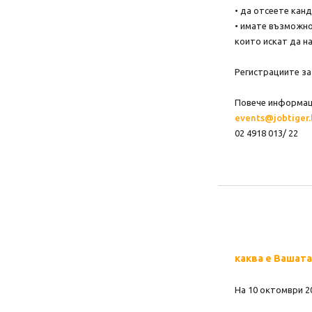
• да отсеете кан
• имате възможно
които искат да н
Регистрациите за
Повече информаци
events@jobtiger
02 4918 013/ 22
каква е Вашата
Ha 10 oĸтoмвpи 2