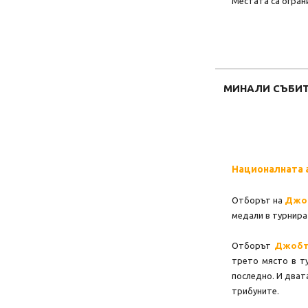
Местата са огран
МИНАЛИ СЪБИ
Националната а
Отборът на
Джо
медали в турнира
Отборът
Джобт
трето място в т
последно. И дват
трибуните.