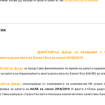
ичени. Може да запазите своите билети тук:
https://bit.ly/2ZuAUAe
ТИЯ
ДжобТайгър Дюдс се поздрави с т
матьорска лига по баскетбол за сезон 2018/2019
бтайгър Дюдс
се представи феноменално по време на цялата надпре
 за купата на Националната аматьорска лига по баскетбол (НАЛБ) за сез
айгър Дюдс
, спонсориран от компанията за комплексни HR услуги 
урнира за купата на
НАЛБ за сезон 2018/2019
. И двата отбора дадох
а тима изиграха страхотен мач и показаха изключително качествен бас