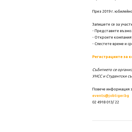
През 2019 г. юбилейн
Запишете се за участ
- Представите възмо
- Откроите компания
- Спестете време и с
Регистрациите за к
Събитието се организ
УНСС и Студентски съ
Повече информация за
events@jobtiger.bg
02 4918 013/ 22