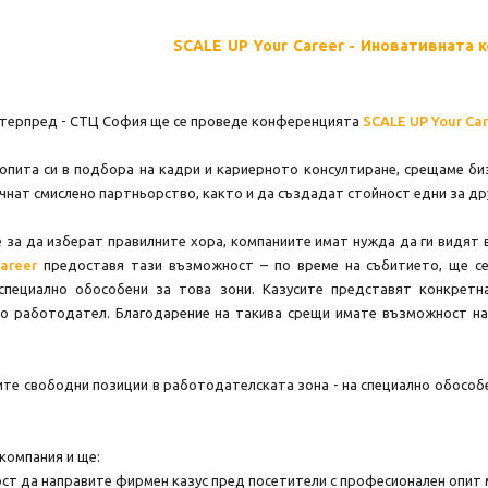
SCALE UP Your Career - Иновативната 
Интерпред - СТЦ София ще се проведе конференцията
SCALE UP Your Ca
опита си в подбора на кадри и кариерното консултиране, срещаме би
чнат смислено партньорство, както и да създадат стойност едни за др
е за да изберат правилните хора, компаниите имат нужда да ги видят в
areer
предоставя тази възможност – по време на събитието, ще се
специално обособени за това зони. Казусите представят конкретн
то работодател. Благодарение на такива срещи имате възможност н
те свободни позиции в работодателската зона - на специално обособе
компания и ще:
ст да направите фирмен казус пред посетители с професионален опит м