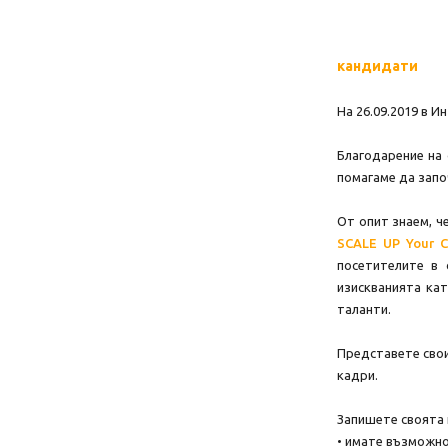
кандидати
На 26.09.2019 в 
Благодарение на 
помагаме да запо
От опит знаем, ч
SCALE UP Your C
посетителите в 
изискванията ка
таланти.
Представете свои
кадри.
Запишете своята 
• имате възможно