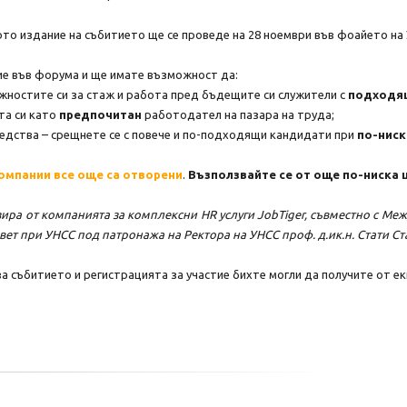
ото издание на събитието ще се проведе на 28 ноември във фоайето на
ие във форума и ще имате възможност да:
жностите си за стаж и работа пред бъдещите си служители с
подходя
та си като
предпочитан
работодател на пазара на труда;
редства – срещнете се с повече и по-подходящи кандидати при
по-ниск
омпании все още са отворени
.
Възползвайте се от още по-ниска ц
ира от компанията за комплексни HR услуги JobTiger, съвместно с Меж
вет при УНСС под патронажа на Ректора на УНСС проф. д.ик.н. Стати Ст
 събитието и регистрацията за участие бихте могли да получите от еки