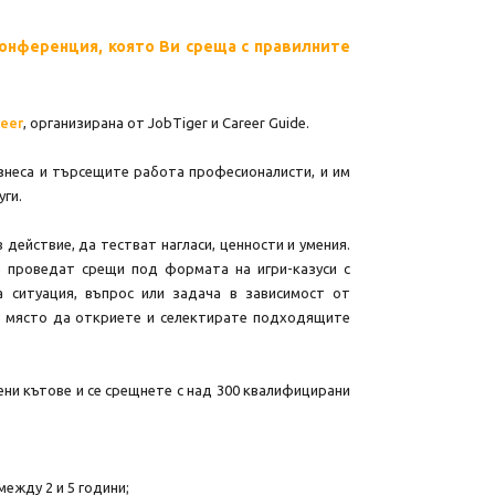
конференция, която Ви среща с правилните
reer
, организирана от JobTiger и Career Guide.
знеса и търсещите работа професионалисти, и им
уги.
 действие, да тестват нагласи, ценности и умения.
 проведат срещи под формата на игри-казуси с
а ситуация, въпрос или задача в зависимост от
а място да откриете и селектирате подходящите
ни кътове и се срещнете с над 300 квалифицирани
ежду 2 и 5 години;