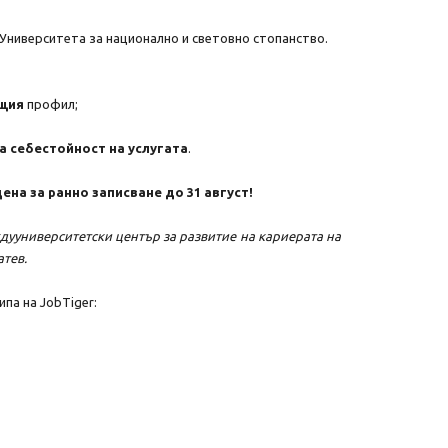
 Университета за национално и световно стопанство.
щия
профил;
а себестойност на услугата
.
ена за ранно записване до 31 август!
дууниверситетски център за развитие на кариерата на
атев.
па на JobTiger: