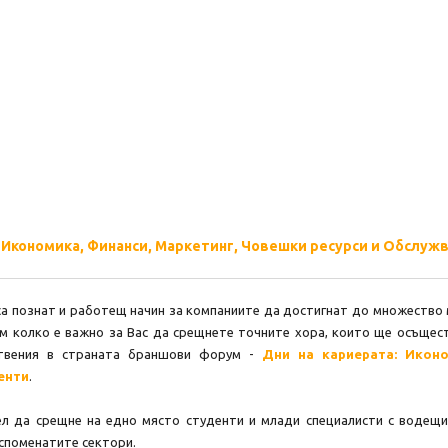
 Икономика, Финанси, Маркетинг, Човешки ресурси и Обслужв
а познат и работещ начин за компаниите да достигнат до множество м
ем колко е важно за Вас да срещнете точните хора, които ще осъщест
ствения в страната браншови форум -
Дни на кариерата: Иконо
енти
.
ел да срещне на едно място студенти и млади специалисти с водещи
 споменатите сектори.