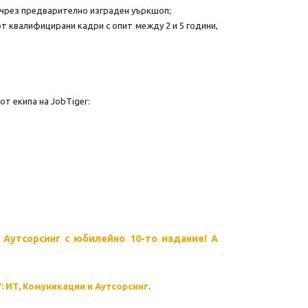
, чрез предварително изграден уъркшоп;
т квалифицирани кадри с опит между 2 и 5 години,
т екипа на JobTiger:
 Аутсорсинг с юбилейно 10-то издание! А
: ИТ, Комуникации и Аутсорсинг
.