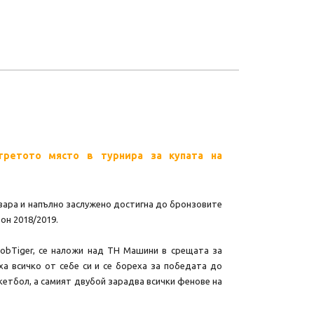
ретото място в турнира за купата на
вара и напълно заслужено достигна до бронзовите
он 2018/2019.
JobTiger, се наложи над ТН Машини в срещата за
а всичко от себе си и се бореха за победата до
кетбол, а самият двубой зарадва всички фенове на