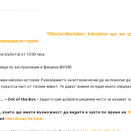
TEDxSerdikaSalon: Education ще ви 
ълнуващи истории!
и (събота) от 13:00 часа
ище по застраховане и финанси (ВУЗФ)
жем няколко истории. Разказването на истории може да ни помогне да 
 хора и са част от техния живот. Те дават знания по един много специал
 – Out of the Box
– Защото най-добрите решения често се оказват с
, които ще имате възможност да видите и чуете по време на
T
ел
Светлозар Петров
.