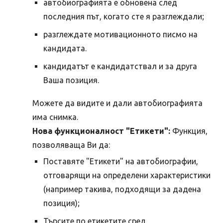
автобиографията е обновена след
последния път, когато сте я разглеждали;
разглеждате мотивационното писмо на
кандидата.
кандидатът е кандидатствал и за друга
Ваша позиция.
Можете да видите и дали автобиографията
има снимка.
Нова функционалност "Етикети":
Функция,
позволяваща Ви да:
Поставяте "Етикети" на автобиографии,
отговарящи на определени характеристики
(например такива, подходящи за дадена
позиция);
Търсите по етикетите сред