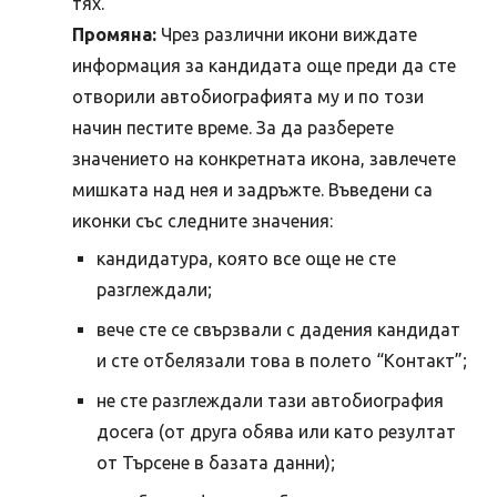
тях.
Промяна:
Чрез различни икони виждате
информация за кандидата още преди да сте
отворили автобиографията му и по този
начин пестите време. За да разберете
значението на конкретната икона, завлечете
мишката над нея и задръжте. Въведени са
иконки със следните значения:
кандидатура, която все още не сте
разглеждали;
вече сте се свързвали с дадения кандидат
и сте отбелязали това в полето “Контакт”;
не сте разглеждали тази автобиография
досега (от друга обява или като резултат
от Търсене в базата данни);