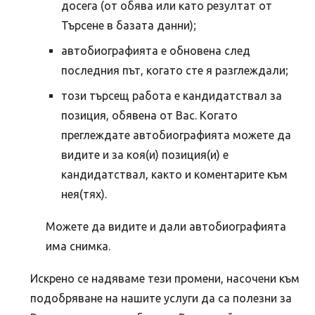
досега (от обява или като резултат от
Търсене в базата данни);
автобиографията е обновена след
последния път, когато сте я разглеждали;
този търсещ работа е кандидатствал за
позиция, обявена от Вас. Когато
преглеждате автобиографията можете да
видите и за коя(и) позиция(и) е
кандидатствал, както и коментарите към
нея(тях).
Можете да видите и дали автобиографията
има снимка.
Искрено се надяваме тези промени, насочени към
подобряване на нашите услуги да са полезни за