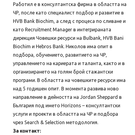
Работил е в консултантска фирма в областта на
ЧР, после като специалист подбор и развитие в
HVB Bank Biochim, а след с процеса по сливане и
като Recruitment Manager в интегрираната
дирекция Човешки ресурси на Bulbank, HVB Bani
Biochim и Hebros Bank. Николов има опит в
подбора, обучението, развитието на ЧР,
управлението на кариерата и таланта, както и в
организирането на голям брой стажантски
програми. В областта на човешките ресурси има
над 5 годишен опит. В момента развива ново
направление в дейността на Jordan Sheppard в
България под името Horizons – консултантски
услуги и проекти в областта на ЧР и подбора
чрез Search & Selection методология.
За контакт: