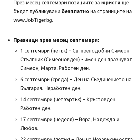
През месец септември позициите за
юристи
ще
бъдат публикувани
безплатно
на страниците на
www.JobTiger.bg.
Празници през месец септември:
1 септември (петък) – Св. преподобни Симеон
Стълпник (Симеоновден) - имен ден празнуват
Симеон, Марта. Работен ден.
6 септември (сряда) – Ден на Съединението на
България. Неработен ден.
14 септември (четвъртък) – Кръстовден.
Работен ден.
17 септември (неделя) – Вяра, Надежда и
Любов.
22 септември (петък) – Ден на Независимостта