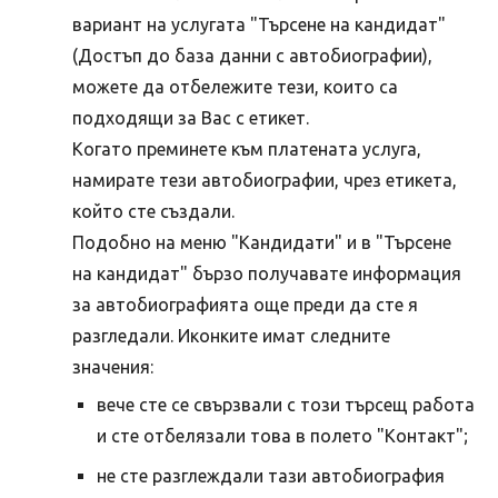
вариант на услугата "Търсене на кандидат"
(Достъп до база данни с автобиографии),
можете да отбележите тези, които са
подходящи за Вас с етикет.
Когато преминете към платената услуга,
намирате тези автобиографии, чрез етикета,
който сте създали.
Подобно на меню "Кандидати" и в "Търсене
на кандидат" бързо получавате информация
за автобиографията още преди да сте я
разгледали. Иконките имат следните
значения:
вече сте се свързвали с този търсещ работа
и сте отбелязали това в полето "Контакт";
не сте разглеждали тази автобиография