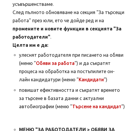
усъвършенстваме.
След пълното обновяване на секция "За търсещи
работа" през юли, ето че дойде ред и на
промените и новите функции в секцията "За
работодатели"
.
Целта им е да:
улеснят работодателя при писането на обяви
(меню "
Обяви за работа
") и да съкратят
процеса на обработка на постъпилите он-
лайн кандидатури (меню "
Кандидати
")
повишат ефективността и съкратят времето
за търсене в базата данни с актуални
автобиографии (меню "
Търсене на кандидат
")
МЕНЮ "ЗА РАБОТОДАТЕЛИ > ОБЯВИ ЗА