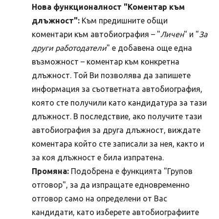
Нова функционалност "Коментар към
длъжност":
Към предишните общи
коментари към автобиография – "
Личен
" и "
За
други работодатели
" е добавена още една
възможност – коментар към конкретна
длъжност. Той Ви позволява да запишете
информация за съответната автобиография,
която сте получили като кандидатура за тази
длъжност. В последствие, ако получите тази
автобиография за друга длъжност, виждате
коментара който сте записали за нея, както и
за коя длъжност е била изпратена.
Промяна:
Подобрена е функцията "Групов
отговор", за да изпращате едновременно
отговор само на определени от Вас
кандидати, като изберете автобиографиите