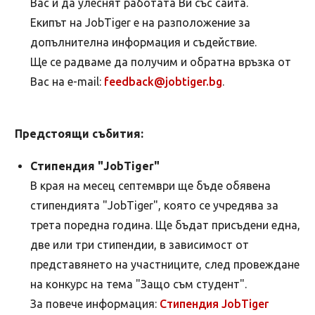
Вас и да улеснят работата Ви със сайта.
Екипът на JobTiger е на разположение за
допълнителна информация и съдействие.
Ще се радваме да получим и обратна връзка от
Вас на e-mail:
feedback@jobtiger.bg
.
Предстоящи събития:
Стипендия "JobTiger"
В края на месец септември ще бъде обявена
стипендията "JobTiger", която се учредява за
трета поредна година. Ще бъдат присъдени една,
две или три стипендии, в зависимост от
представянето на участниците, след провеждане
на конкурс на тема "Защо съм студент".
За повече информация:
Стипендия JobTiger