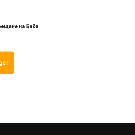
рещане на Баба
ger