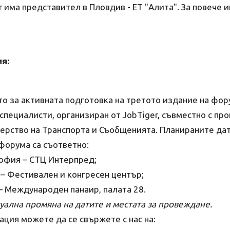
r има представител в Пловдив - ET "Алита". За повече
я:
о за активната подготовка на третото издание на фо
специалисти, организиран от JobTiger, съвместно с пр
ерство на Транспорта и Съобщенията. Планираните дат
форума са съответно:
София – СТЦ Интерпред;
 – Фестивален и конгресен център;
– Международен панаир, палата 28.
уална промяна на датите и местата за провеждане.
ция можете да се свържете с нас на: