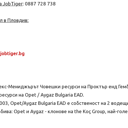
а JobTiger
: 0887 728 738
л в Пловдив:
jobtiger.bg
 екс-Мениджърът Човешки ресурси на Проктър енд Гем
сурси на Opet / Aygaz Bulgaria EAD.
03, Opet/Aygaz Bulgaria EAD е собственост на 2 водещ
ива: Opet и Aygaz - клонове на the Koç Group, най-гол