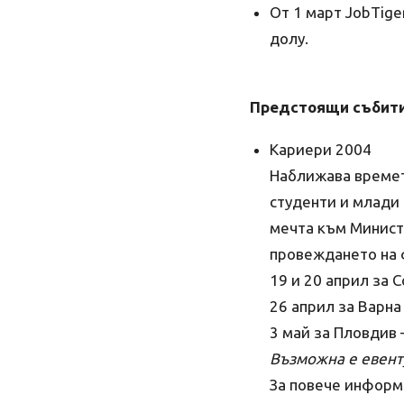
От 1 март JobTige
долу.
Предстоящи събити
Кариери 2004
Наближава времет
студенти и млади 
мечта към Минист
провеждането на 
19 и 20 април за 
26 април за Варна
3 май за Пловдив 
Възможна е евент
За повече информа