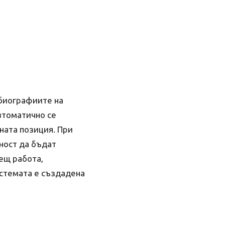
обиографиите на
автоматично се
ната позиция. При
ност да бъдат
ещ работа,
истемата е създадена