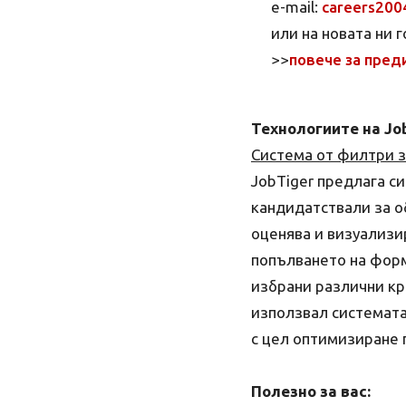
e-mail:
careers200
или на новата ни 
>>
повече за пред
Технологиите на Job
Система от филтри з
JobTiger предлага с
кандидатствали за о
оценява и визуализи
попълването на форм
избрани различни кр
използвал системата
с цел оптимизиране 
Полезно за вас: