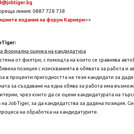
4@jobtiger.bg
гореща линия: 0887 728 738
ишните издания на форум Кариери
>>
Tiger:
а формална оценка на кандидатура
истема от филтри, с помощта на които се сравнява авт
бявена позиция с изискванията в обявата за работа и 
ра в проценти пригодността на тези кандидати за даде
ата за създаване на една обява за работа има възмож
итерии, чрез които да се оцени кандидатурата на търс
 на JobTiger, за да кандидатства за дадена позиция. С
процеса на обработка на кандидатурите.