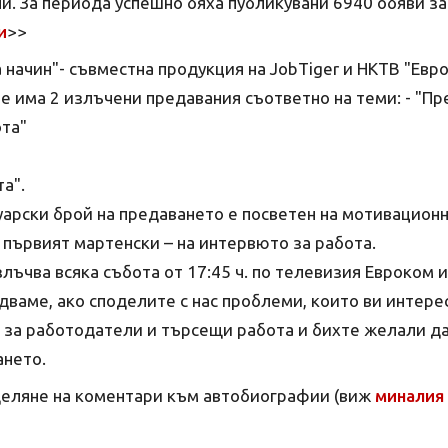
. За периода успешно бяха публикувани 6940 обяви за
и
>>
начин"- съвместна продукция на JobTiger и НКТВ "Евро
е има 2 излъчени предавания съответно на теми: - "П
ота"
а".
арски брой на предаването е посветен на мотивацион
 първият мартенски – на интервюто за работа.
лъчва всяка събота от 17:45 ч. по телевизия Евроком и
адваме, ако споделите с нас проблеми, които ви интере
 за работодатели и търсещи работа и бихте желали да
ането.
деляне на коментари към автобиографии (виж
миналия