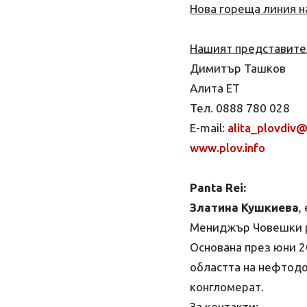
Нова гореща линия н
Нашият представите
Димитър Ташков
Алита ЕТ
Тел. 0888 780 028
E-mail:
alita_plovdiv@
www.plov.info
Panta Rei:
Златина Кушкиева
,
Мениджър Човешки ре
Основана през юни 20
областта на нефтодоб
конгломерат.
За контакти: