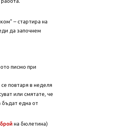
 работа.
ком" – стартира на
реди да започнем
ното писмо при
 се повтаря в неделя
суват или смятате, че
 бъдат една от
 брой
на бюлетина)