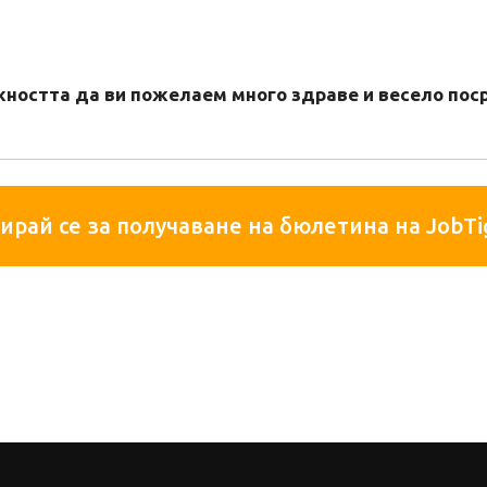
ността да ви пожелаем много здраве и весело пос
ирай се за получаване на бюлетина на JobTi