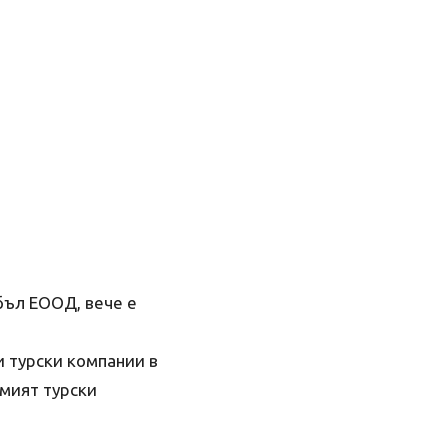
бъл ЕООД, вече е
и турски компании в
емият турски