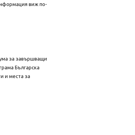
 информация виж по-
рума за завършващи
ограма Българска
и и места за