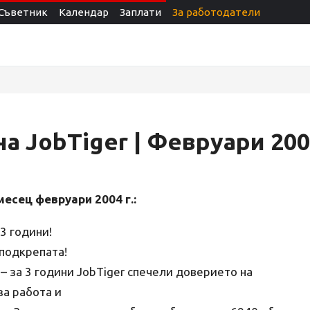
Съветник
Календар
Заплати
За работодатели
а JobTiger | Февруари 20
месец февруари 2004 г.:
3 години!
 подкрепата!
– за 3 години JobTiger спечели доверието на
за работа и