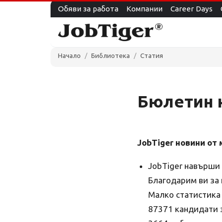
Обяви за работа
Компании
Career Days
Начало
Библиотека
Статия
Бюлетин н
JobTiger новини от 
JobTiger навърши 
Благодарим ви за
Малко статистика 
87371 кандидати 