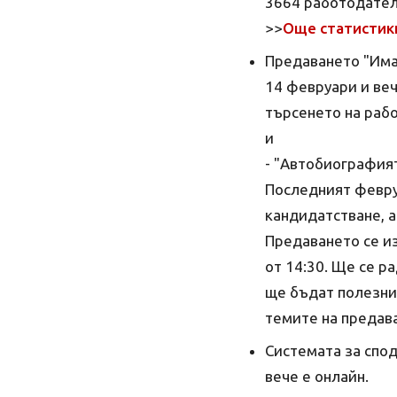
3664 работодатели
>>
Още статистик
Предаването "Има 
14 февруари и веч
търсенето на раб
и
- "Автобиографият
Последният февру
кандидатстване, а
Предаването се из
от 14:30. Ще се р
ще бъдат полезни
темите на предав
Системата за спо
вече е онлайн.