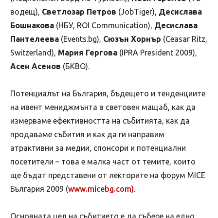
водещ),
Светлозар Петров
(JobTiger),
Десислава
Бошнакова
(НБУ, ROI Communication),
Десислава
Пантелеева
(Events.bg),
Сюзън Хорнър
(Ceasar Ritz,
Switzerland),
Мария Гергова
(IPRA President 2009),
Асен Асенов
(БКВО).
Потенциалът на България, бъдещето и тенденциите
на ивент мениджмънта в световен мащаб, как да
измерваме ефективността на събитията, как да
продаваме събития и как да ги направим
атрактивни за медии, спонсори и потенциални
посетители – това е малка част от темите, които
ще бъдат представени от лекторите на форум MICE
България 2009 (
www.micebg.com)
.
Основната цел на събитието е да събере на едно