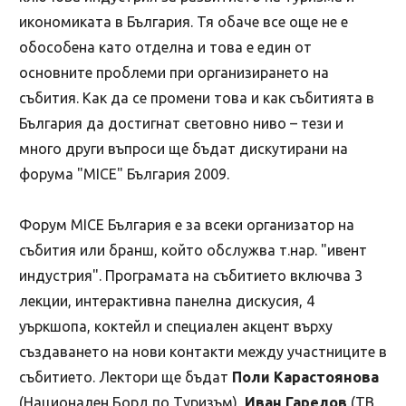
икономиката в България. Тя обаче все още не е
обособена като отделна и това е един от
основните проблеми при организирането на
събития. Как да се промени това и как събитията в
България да достигнат световно ниво – тези и
много други въпроси ще бъдат дискутирани на
форума "MICE" България 2009.
Форум MICE България е за всеки организатор на
събития или бранш, който обслужва т.нар. "ивент
индустрия". Програмата на събитието включва 3
лекции, интерактивна панелна дискусия, 4
уъркшопа, коктейл и специален акцент върху
създаването на нови контакти между участниците в
събитието. Лектори ще бъдат
Поли Карастоянова
(Национален Борд по Туризъм),
Иван Гарелов
(ТВ