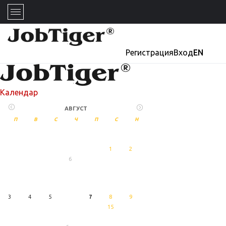
Регистрация
Вход
EN
Календар
АВГУСТ
П
В
С
Ч
П
С
Н
1
2
6
27
Август
3
4
5
7
8
9
15