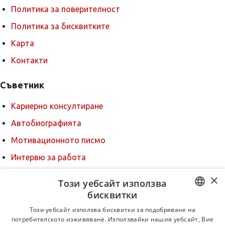
Политика за поверителност
Политика за бисквитките
Карта
Контакти
Съветник
Кариерно консултиране
Автобиографията
Мотивационното писмо
Интервю за работа
Когато получим оферта
×
Този уебсайт използва
Препоръки
бисквитки
BULGARIAN
За новодошли
Този уебсайт използва бисквитки за подобряване на
потребителското изживяване. Използвайки нашия уебсайт, Вие
ENGLISH