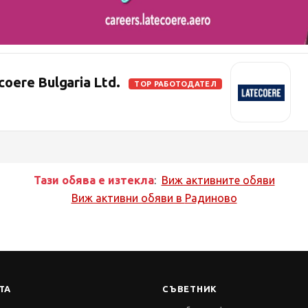
ere Bulgaria Ltd.
TOP РАБОТОДАТЕЛ
Тази обява е изтекла
:
Виж активните обяви
Виж активни обяви в
Радиново
ТА
СЪВЕТНИК