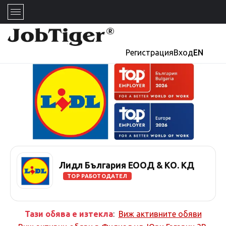
Регистрация
Вход
EN
Лидл България ЕООД & КО. КД
TOP РАБОТОДАТЕЛ
Тази обява е изтекла
:
Виж активните обяви