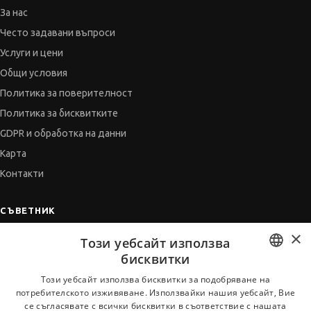
За нас
Често задавани въпроси
Услуги и цени
Общи условия
Политика за поверителност
Политика за бисквитките
GDPR и обработка на данни
Карта
Контакти
СЪВЕТНИК
×
Автобиографията
Този уебсайт използва
Мотивационното писмо
бисквитки
Интервю за работа
BULGARIAN
Този уебсайт използва бисквитки за подобряване на
потребителското изживяване. Използвайки нашия уебсайт, Вие
Когато получим оферта
ENGLISH
се съгласявате с всички бисквитки в съответствие с нашата