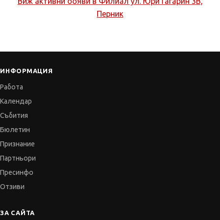
Виж активни обяви в
Филиал ул. Юри Гагарин 3В,
Перник
ИНФОРМАЦИЯ
Работа
Календар
Събития
Бюлетин
Признание
Партньори
Пресинфо
Отзиви
ЗА САЙТА