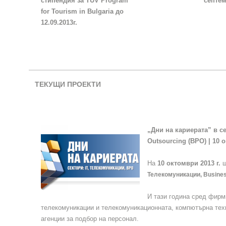
стипендия за TÜV Program
септем
for Tourism in Bulgaria до
12.09.2013г.
ТЕКУЩИ ПРОЕКТИ
„Дни на кариерата” в с
Outsourcing (BPO) | 10 
На
10 октомври 2013 г.
щ
Телекомуникации, Busines
И тази година сред фирм
телекомуникации и телекомуникационната, компютърна техн
агенции за подбор на персонал.