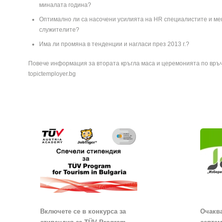
миналата година?
Оптимално ли са насочени усилията на HR специалистите и м
служителите?
Има ли промяна в тенденции и нагласи през 2013 г.?
Повече информация за втората кръгла маса и церемонията по връч
topictemployer.bg
Включете се в конкурса за
Очаква