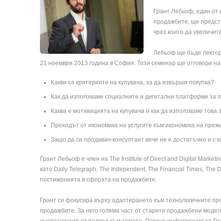
Грант Лебьоф, един от 
продажбите, ще предст
чрез които да увеличит
Лебьоф ще бъде лектор 
21 ноември 2013 година в София. Този семинар ще отговори на
Какви са критериите на купувача, за да извърши покупка?
Как да използваме социалните и дигитални платформи за 
Каква е мотивацията на купувача и как да използваме това
Преходът от икономика на услугите към икономика на преж
Защо да си продавач-консултант вече не е достатъчно и с 
Грант Лебьоф е член на The Institute of Direct and Digital Market
като Daily Telegraph, The Independent, The Financial Times, The 
постиженията в сферата на продажбите.
Грант се фокусира върху адаптирането към технологичните п
продажбите. За него голяма част от старите продажбени модел