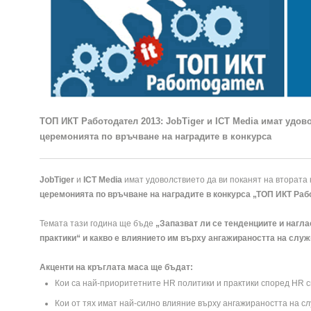
ТОП ИКТ Работодател 2013: JobTiger и ICT Media имат удов
церемонията по връчване на наградите в конкурса
JobTiger
и
ICT Media
имат удоволствието да ви поканят на втората 
церемонията по връчване на наградите в конкурса „ТОП ИКТ Раб
Темата тази година ще бъде
„Запазват ли се тенденциите и нагл
практики“ и какво е влиянието им върху ангажираността на служ
Акценти на кръглата маса ще бъдат:
Кои са най-приоритетните HR политики и практики според HR 
Кои от тях имат най-силно влияние върху ангажираността на с