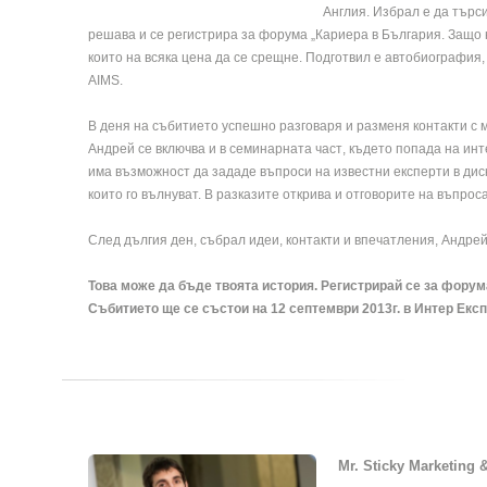
Англия. Избрал е да търс
решава и се регистрира за форума „Кариера в България. Защо 
които на всяка цена да се срещне. Подготвил е автобиография,
AIMS.
В деня на събитието успешно разговаря и разменя контакти с
Андрей се включва и в
семинарната част
, където попада на ин
има възможност да зададе въпроси на известни експерти в диск
които го вълнуват. В разказите открива и отговорите на въпрос
След дългия ден, събрал идеи, контакти и впечатления, Андрей 
Това може да бъде твоята история.
Регистрирай се за форум
Събитието ще се състои на 12 септември 2013г. в Интер Екс
Mr. Sticky Marketing