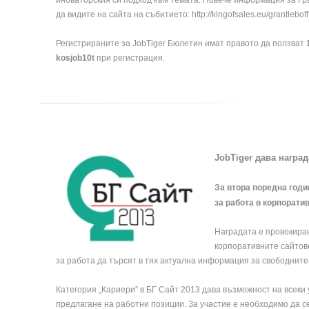
иноваторския си подход към темата. Повече информация за Гран
да видите на сайта на събитието:
http://kingofsales.eu/grantleboff
Регистрираните за JobTiger Бюлетин имат правото да ползват
kosjob10t
при регистрация.
JobTiger дава награ
За втора поредна год
за работа в корпоратив
Наградата е провокира
корпоративните сайтове
за работа да търсят в тях актуална информация за свободните
Категория „Кариери” в БГ Сайт 2013 дава възможност на всеки
предлагане на работни позиции. За участие е необходимо да с