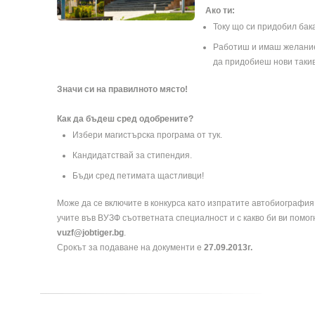
Ако ти:
Току що си придобил бак
Работиш и имаш желание
да придобиеш нови такив
Значи си на правилното място!
Как да бъдеш сред одобрените?
Избери магистърска програма от
тук
.
Кандидатствай за стипендия.
Бъди сред петимата щастливци!
Може да се включите в конкурса като изпратите автобиография
учите във ВУЗФ съответната специалност и с какво би ви помог
vuzf@jobtiger.bg
.
Срокът за подаване на документи е
27.09.2013г.