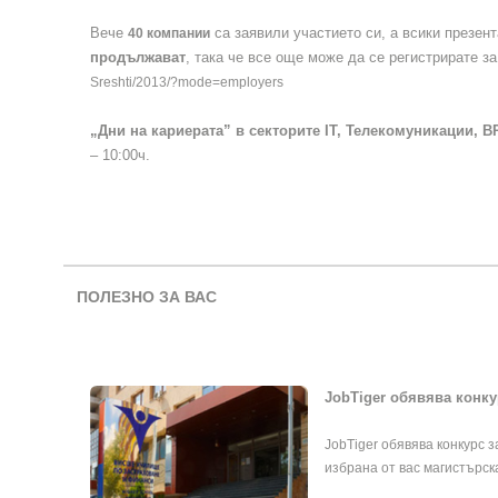
Вече
са заявили участието си, а всики презен
40 компании
продължават
, така че все още може да се регистрирате з
Sreshti/2013/?mode=employers
„Дни на кариерата” в секторите IT, Телекомуникации, 
– 10:00ч.
ПОЛЕЗНО ЗА ВАС
JobTiger обявява конку
JobTiger обявява конкурс з
избрана от вас магистърс