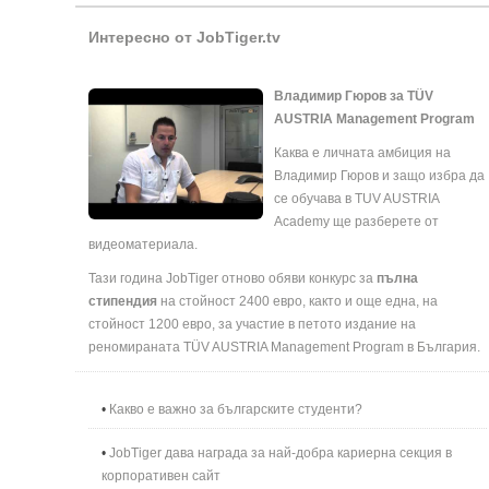
Интересно от JobTiger.tv
Владимир Гюров за TÜV
AUSTRIA Management Program
Каква е личната амбиция на
Владимир Гюров и защо избра да
се обучава в TUV AUSTRIA
Academy ще разберете от
видеоматериала.
Тази година JobTiger отново обяви конкурс за
пълна
стипендия
на стойност 2400 евро, както и още една, на
стойност 1200 евро, за участие в петото издание на
реномираната TÜV AUSTRIA Management Program в България.
•
Какво е важно за българските студенти?
•
JobTiger дава награда за най-добра кариерна секция в
корпоративен сайт