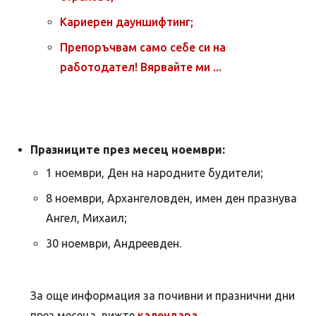
Кариерен дауншифтинг;
Препоръчвам само себе си на
работодател! Вярвайте ми ...
Празниците през месец ноември:
1 ноември, Ден на народните будители;
8 ноември, Архангеловден, имен ден празнува
Ангел, Михаил;
30 ноември, Андреевден.
За още информация за почивни и празнични дни
през месеца, вижте
календара
.