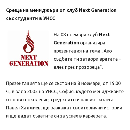
Среща на мениджъри от клуб Next Generation
със студенти в УНСС
На 08 ноември клуб
Next
Generation
организира
презентация на тема „Ако
съдбата ти затвори вратата –
влез през прозореца”.
Презентацията ще се състои на 8 ноември, от 19:00
ч., в зала 2005 на УНСС, София, където мениджърите
от ново поколение, сред които и нашият колега
Павел Хаджиев, ще разкажат своите лични истории
и ще дадат съветите си за успех в кариерата.