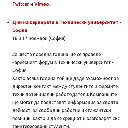
Twitter
и
Vimeo
.
Дни на кариерата в Технически университет -
София
16 и 17 ноември (София)
За шеста поредна година ще се проведе
кариерният форум в Технически университет -
София.
Както всяка година той ще даде възможност за
директен контакт между студентите и фирмите,
техни потенциални работодатели. Компаниите
ще могат да представят информация за своята
дейност, за свободни работни и стажантски
позиции, както и да се срещнат и разговарят със
заинтересовани студенти.