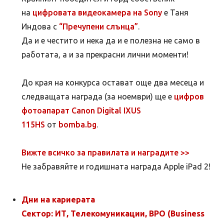
на
цифровата видеокамера на Sony
е Таня
Индова с
“Пречупени слънца”
.
Да и е честито и нека да и е полезна не само в
работата, а и за прекрасни лични моменти!
До края на конкурса остават още два месеца и
следващата награда (за ноември) ще е
цифров
фотоапарат Canon Digital IXUS
115HS
от
bomba.bg
.
Вижте всичко за правилата и наградите >>
Не забравяйте и годишната награда Apple iPad 2!
Дни на кариерата
Сектор: ИТ, Телекомуникации, BPO (Business