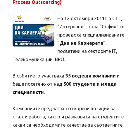
Process Outsourcing)
На 12 октомври 2011г. в СТЦ
"Интерпред", зала "София" се
проведоха специализираните
"Дни на Кариерата"
,
посветени на секторите IT,
Телекомуникации, BPO.
В събитието участваха
35 водещи компании
и
беше посетено от над
500 студенти и млади
специалисти
.
Компаниите предлагаха отворени позиции за
стаж и работа, както и разказваха на студентите
какви са необходимите качества за съответните