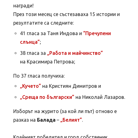
награди!
През този месец се състезаваха 15 истории и
резултатите са следните:
41 гласа за Таня Индова и
“Пречупени
слънца”
;
38 гласа за
„Работа и майчинство”
на Красимира Петрова;
По 37 гласа получиха:
„Кучето”
на Кристиян Димитров и
„Среща по български”
на Николай Лазаров.
Изборът на журито (за кой ли път) отново е
разказ на
Балада
–
„Белият”
.
Крайният победител и горд собственик