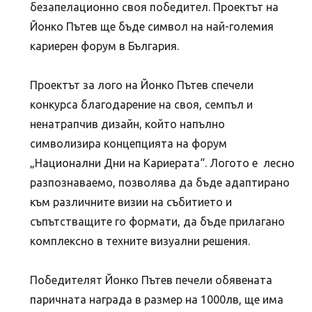
безапелационно своя победител. Проектът на
Йонко Пътев ще бъде символ на най-големия
кариерен форум в България.
Проектът за лого на Йонко Пътев спечели
конкурса благодарение на своя, семпъл и
ненатрапчив дизайн, който напълно
символизира концепцията на форум
„Национални Дни на Кариерата“. Логото е лесно
разпознаваемо, позволява да бъде адаптирано
към различните визии на събитието и
съпътстващите го формати, да бъде прилагано
комплексно в техните визуални решения.
Победителят Йонко Пътев печели обявената
паричната награда в размер на 1000лв, ще има