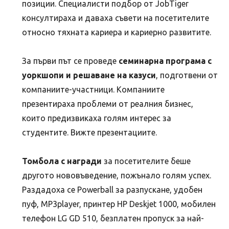
позиции. Специалисти подбор от JobTiger
консултираха и даваха съвети на посетителите
относно тяхната кариера и кариерно развитите.
За първи път се проведе
семинарна програма с
уоркшопи и решаване на казуси
, подготвени от
компаниите-участници. Компаниите
презентираха проблеми от реалния бизнес,
които предизвикаха голям интерес за
студентите. Вижте презентациите.
Томбола с награди
за посетителите беше
другото нововъведение, пожънало голям успех.
Раздадоха се Powerball за разпускане, удобен
пуф, MP3player, принтер HP Deskjet 1000, мобилен
телефон LG GD 510, безплатен пропуск за най-