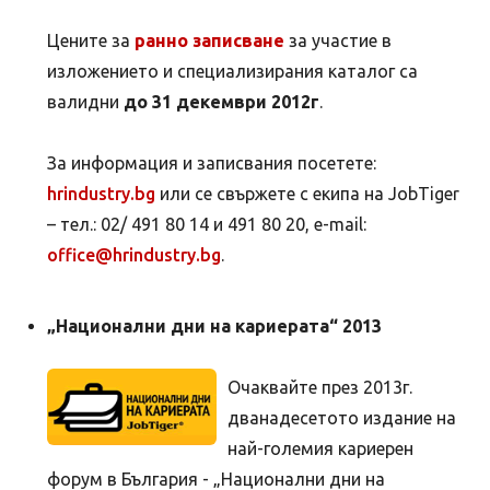
Цените за
ранно записване
за участие в
изложението и специализирания каталог са
валидни
до 31 декември 2012г
.
За информация и записвания посетете:
hrindustry.bg
или се свържете с екипа на JobTiger
– тел.: 02/ 491 80 14 и 491 80 20, e-mail:
office@hrindustry.bg
.
„Национални дни на кариерата“ 2013
Очаквайте през 2013г.
двaнадесетото издание на
най-големия кариерен
форум в България - „Национални дни на