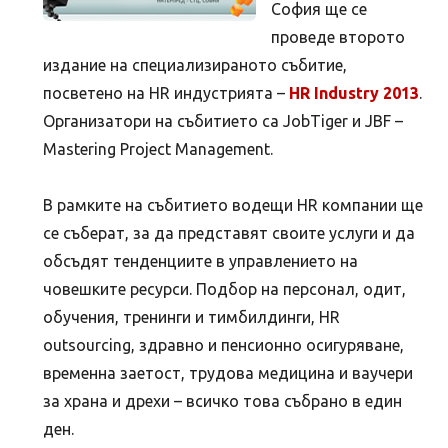
София ще се
проведе второто
издание на специализираното събитие,
посветено на HR индустрията –
HR Industry 2013
.
Организатори нa събитието са JobTiger и JBF –
Mastering Project Management.
В рамките на събитието водещи HR компании ще
се съберат, за да представят своите услуги и да
обсъдят тенденциите в управлението на
човешките ресурси. Подбор на персонал, одит,
обучения, тренинги и тимбилдинги, HR
outsourcing, здравно и пенсионно осигуряване,
временна заетост, трудова медицина и ваучери
за храна и дрехи – всичко това събрано в един
ден.