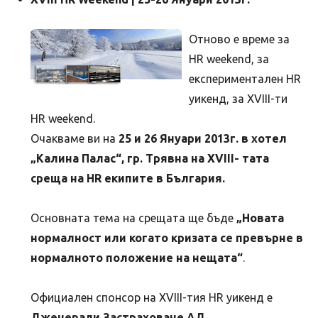
Отново е време за
HR weekend, за
експериментален HR
уикенд, за XVIII-ти
HR weekend.
Очакваме ви на
25 и 26 Януари 2013г. в хотел
„Калина Палас“, гр. Трявна на XVIII- тата
среща на HR екипите в България.
Основната тема на срещата ще бъде
„Новата
нормалност или когато кризата се превърне в
нормалното положение на нещата“
.
Официален спонсор на XVIII-тия HR уикенд e
Дженерали Застраховане АД
.