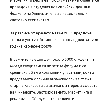
Маркетинг и реклама | Обслужване на клиенти се
проведоха в студения ноeмврийски ден, във
фоайето на Университета за национално и
световно стопанство.
За разлика от времето навън УНСС предложи
топла и уютна обстановка на последния за тази
година кариерен форум.
В рамките на един ден, около 5000 студенти и
млади специалисти посетиха форума и се
срещнаха с 25-те компании - участници, които
представиха отлични възможности за стаж и
старт в кариерата за всички с интерес в сферата
на Финансите, Застраховането, Маркетинга и
рекламата, Обслужване на клиенти.