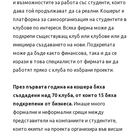
и възможностите за работа със студенти, които
дава той продължават да са реални. Кошерът е
платформа за самоорганизация на студентите в
клубове по интереси. Всяка фирма може да
подкрепи съществуващ клуб или клубове или да
инициира създаването на нови. Подкрепата
може да бъде както финансова, така и да се
изрази в това специалисти от фирмата ви да
работят пряко с клуба по избрани проекти.
През първата година на кошера бяха
създадени над 70 клуба, от които 15 бяха
подкрепени от бизнеса.
Имаше много
формални и неформални срещи между
представители на компаниите и студентите,
които екипът на проекта организира във висши