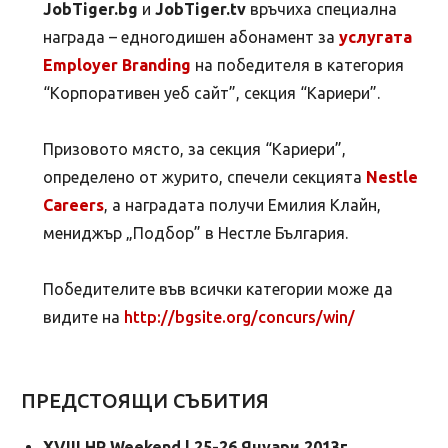
JobTiger.bg
и
JobTiger.tv
връчиха специална
награда – едногодишен абонамент за
услугата
Employer Branding
на победителя в категория
“Корпоративен уеб сайт”, секция “Кариери”.
Призовото място, за секция “Кариери”,
определено от журито, спечели секцията
Nestle
Careers
, а наградата получи Емилия Клайн,
мениджър „Подбор” в Нестле България.
Победителите във всички категории може да
видите на
http://bgsite.org/concurs/win/
ПРЕДСТОЯЩИ СЪБИТИЯ
XVIII HR Weekend | 25-26 Януари 2013г.