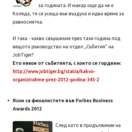
за годината. И макар още да не е
Коледа, тя се усеща във въздуха и идва време за
равносметка.
И така - какво свършихме през тази година под
вещото ръководство на отдел „Събития” на
JobTiger?
Ето някои от събитията, с които се гордеем:
http://www.jobtiger.bg/statia/kakvo-
organizirahme-prez-2012-godina-345-2
Ясни са финалистите във Forbes Business
Awards 2012
След като в продължение на