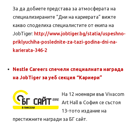
За да добиете представа за атмосферата на
специализираните “Дни на кариерата” вижте
какво споделиха специалистите от екипа на
JobTiger:
http://www.jobtiger.bg/statia/uspeshno-
priklyuchiha-poslednite-za-tazi-godina-dni-na-
karierata-346-2
Nestle Careers спечели специалната награда
на JobTiger за уеб секция “Кариери”
На 12 ноември във Vivacom
Art Hall в София се състоя
13-тото издание на
престижните награди за БГ сайт.