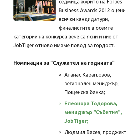
седмица журито на Forbes
Business Awards 2012 оцени
всички кандидатури,
финалистите в осемте
категории на конкурса вече са ясни и ние от
JobTiger отново имаме повод за гордост.
Номинации за "Служител на годината"
Атанас Карагьозов,
регионален мениджър,
Пощенска банка;
Елеонора Тодорова,
мениджър “Събития”,
JobTiger;
Людмил Васев, проджект