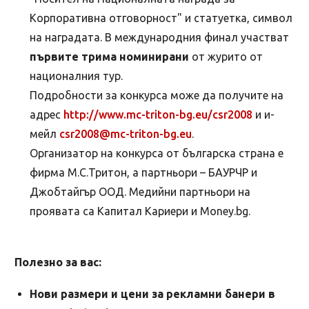
Корпоративна отговорност" и статуетка, символ
на наградата. В международния финал участват
първите трима номинирани
от журито от
националния тур.
Подробности за конкурса може да получите на
адрес
http://www.mc-triton-bg.eu/csr2008
и и-
мейл
csr2008@mc-triton-bg.eu
.
Организатор на конкурса от българска страна е
фирма М.С.Тритон, а партньори – БАУРЧР и
Джобтайгър ООД. Медийни партньори на
проявата са Капитал Кариери и Money.bg.
Полезно за вас:
Нови размери и цени за рекламни банери в