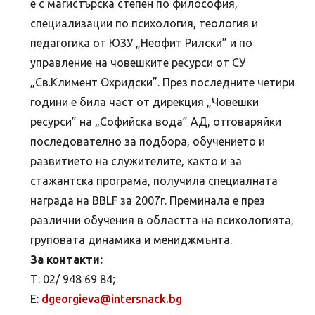
е с магистърска степен по философия,
специализации по психология, теология и
педагогика от ЮЗУ „Неофит Рилски” и по
управление на човешките ресурси от СУ
„Св.Климент Охридски”. През последните четири
години е била част от дирекция „Човешки
ресурси” на „Софийска вода” АД, отговаряйки
последователно за подбора, обучението и
развитието на служителите, както и за
стажантска програма, получила специалнатa
награда на BBLF за 2007г. Преминала е през
различни обучения в областта на психологията,
груповата динамика и мениджмънта.
За контакти:
Т: 02/ 948 69 84;
E:
dgeorgieva@intersnack.bg