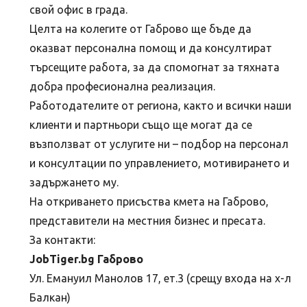
свой офис в града.
Целта на колегите от Габрово ще бъде да
оказват персонална помощ и да консултират
търсещите работа, за да спомогнат за тяхната
добра професионална реализация.
Работодателите от региона, както и всички наши
клиенти и партньори също ще могат да се
възползват от услугите ни – подбор на персонал
и консултации по управлението, мотивирането и
задържането му.
На откриването присъства кмета на Габрово,
представители на местния бизнес и пресата.
За контакти:
JobTiger.bg Габрово
Ул. Емануил Манолов 17, ет.3 (срещу входа на х-л
Балкан)