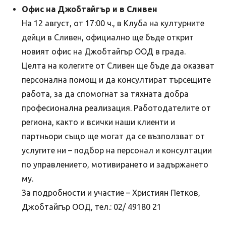
Офис на Джобтайгър и в Сливен
На 12 август, от 17:00 ч., в Клуба на културните
дейци в Сливен, официално ще бъде открит
новият офис на Джобтайгър ООД в града.
Целта на колегите от Сливен ще бъде да оказват
персонална помощ и да консултират търсещите
работа, за да спомогнат за тяхната добра
професионална реализация. Работодателите от
региона, както и всички наши клиенти и
партньори също ще могат да се възползват от
услугите ни – подбор на персонал и консултации
по управлението, мотивирането и задържането
му.
За подробности и участие – Християн Петков,
Джобтайгър ООД, тел.: 02/ 49180 21