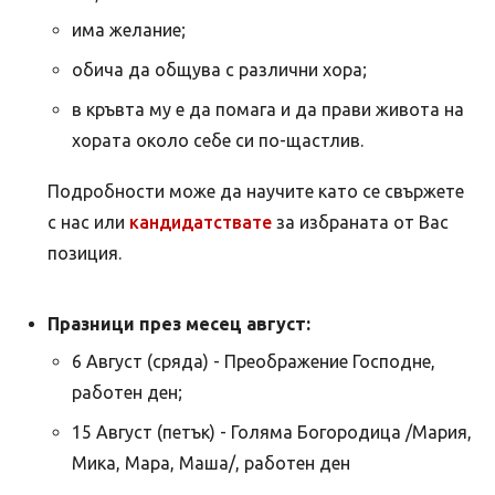
има желание;
обича да общува с различни хора;
в кръвта му е да помага и да прави живота на
хората около себе си по-щастлив.
Подробности може да научите като се свържете
с нас или
кандидатствате
за избраната от Вас
позиция.
Празници през месец август:
6 Август (сряда) - Преображение Господне,
работен ден;
15 Август (петък) - Голяма Богородица /Мария,
Мика, Мара, Маша/, работен ден