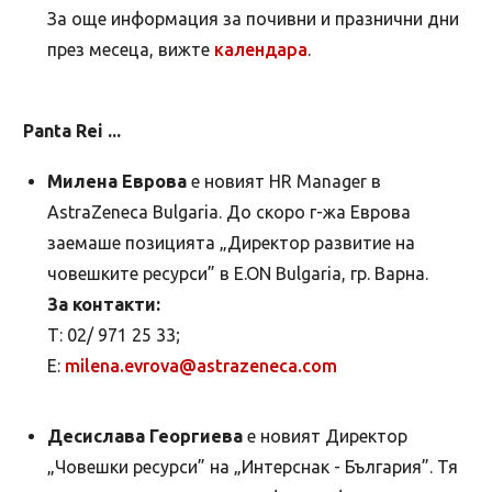
За още информация за почивни и празнични дни
през месеца, вижте
календара
.
Panta Rei ...
Милена Еврова
е новият HR Manager в
AstraZeneca Bulgaria. До скоро г-жа Еврова
заемаше позицията „Директор развитие на
човешките ресурси” в E.ON Bulgaria, гр. Варна.
За контакти:
Т: 02/ 971 25 33;
Е:
milena.evrova@astrazeneca.com
Десислава Георгиева
е новият Директор
„Човешки ресурси” на „Интерснак - България”. Тя