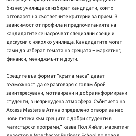
бизнес училища се избират кандидати, които
отговарят на съответните критерии за прием. В
зависимост от профила и предпочитанията на
кандидатите се насрочват специални срещи и
дискусии с няколко училища. Кандидатите могат
сами да изберат темата на срещата – маркетинг,
финанси, мениджмънт и други.
Срещите във формат "кръгла маса” дават
възможност да се разговаря с голям брой
заинтересувани, мотивирани и добре информирани
студенти, в непринудена атмосфера. Събитието на
Access Masters в Атина определено отвори за нас
нови пътеки към срещите с добри студенти в
магистърски програми,” казва Пол Хийли, маркетинг
директор в Manchester Business School по повод