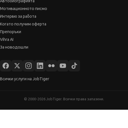
Автобиографията
Мотивационното писмо
Интервю за работа
Когато получим оферта
Препоръки
Vihra AI
За новодошли
Всички услуги на JobTiger
© 2000-2026 JobTiger. Всички права запазени.